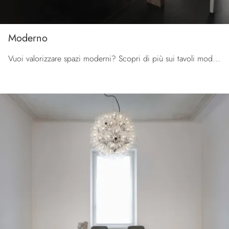
Moderno
Vuoi valorizzare spazi moderni? Scopri di più sui tavoli moderni allungabili: il modello da cucina Moderno ti sta aspettando.