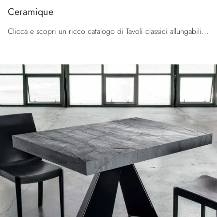
Ceramique
Clicca e scopri un ricco catalogo di Tavoli classici allungabili da pranzo! Il modello Ceramique di La Seggiola ti attende.