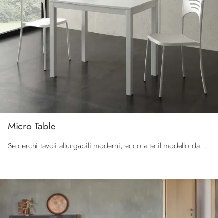
Micro Table
Se cerchi tavoli allungabili moderni, ecco a te il modello da cucina in melaminico Micro Table dell'azienda La Seggiola.