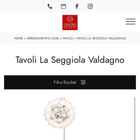
HOME
>
ARREDAMENTO CASA
>
TAVOLI
>
TAVOLI LA SEGGIOLA VALDAGNO
Tavoli La Seggiola Valdagno
Filtra Risultati