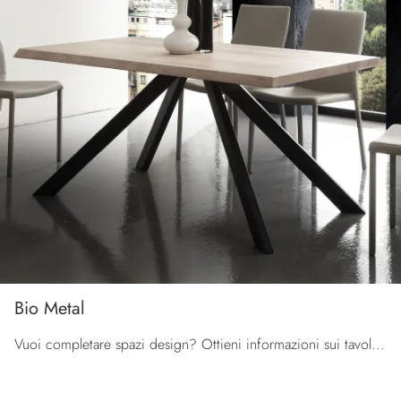
Bio Metal
Vuoi completare spazi design? Ottieni informazioni sui tavoli design fissi: il modello da pranzo Bio Metal ti sta aspettando.