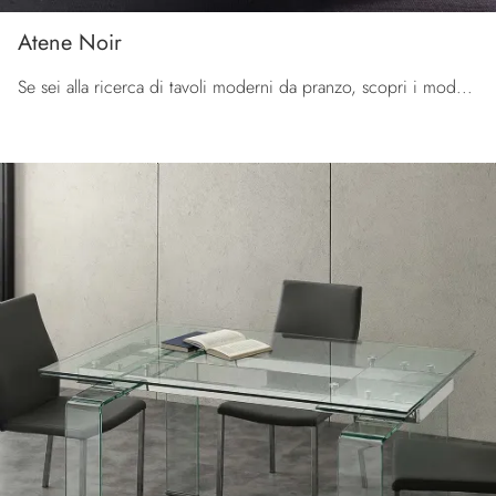
Atene Noir
Se sei alla ricerca di tavoli moderni da pranzo, scopri i modelli fissi di La Seggiola: clicca e scopri il modello Atene Noir in vetro.