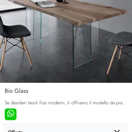
Bio Glass
Se desideri tavoli fissi moderni, ti offriamo il modello da pranzo in legno Bio Glass della marca La Seggiola.