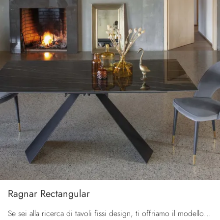
Ragnar Rectangular
Se sei alla ricerca di tavoli fissi design, ti offriamo il modello da pranzo in vetro Ragnar Rectangular del marchio La Seggiola.