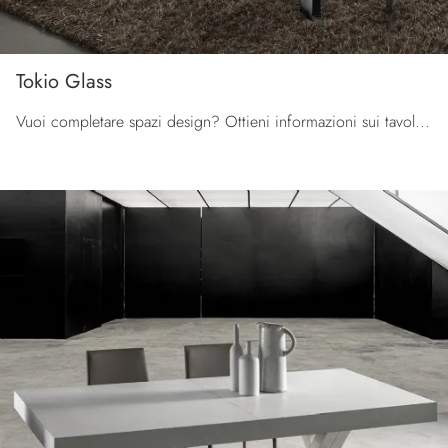
Tokio Glass
Vuoi completare spazi design? Ottieni informazioni sui tavoli design allungabili: il modello da pranzo Tokio Glass ti sta aspettando.