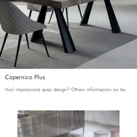
Copernico Plus
Vuoi impreziosire spazi design? Ottieni informazioni sui tavoli design allungabili: il modello da pranzo Copernico Plus ti attende.