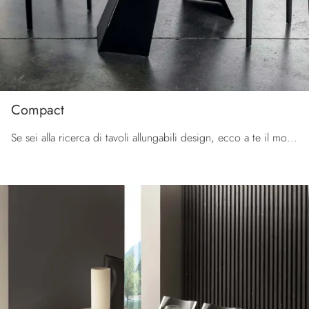
Compact
Se sei alla ricerca di tavoli allungabili design, ecco a te il modello da pranzo in melaminico Compact della firma La Seggiola.