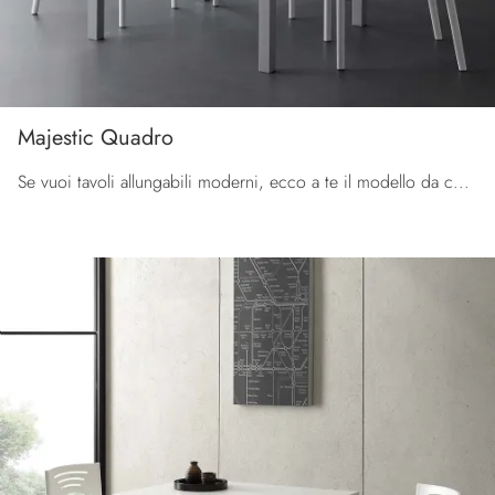
Majestic Quadro
Se vuoi tavoli allungabili moderni, ecco a te il modello da cucina in melaminico Majestic Quadro dell'azienda La Seggiola.