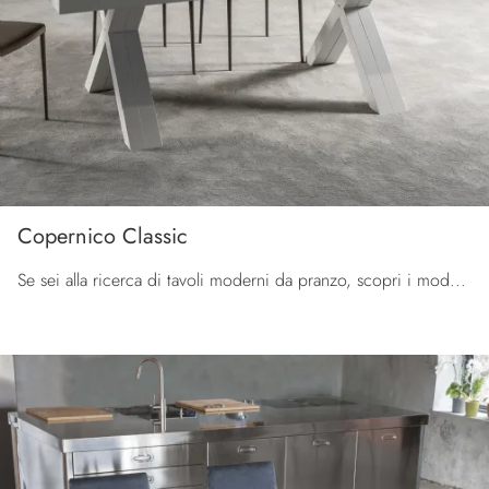
Copernico Classic
Se sei alla ricerca di tavoli moderni da pranzo, scopri i modelli allungabili di La Seggiola: clicca e scopri il modello Copernico Classic in ...