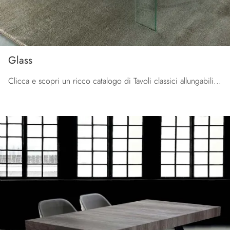
Glass
Clicca e scopri un ricco catalogo di Tavoli classici allungabili da pranzo! Il modello Glass di La Seggiola ti sta aspettando.