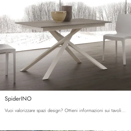
SpiderINO
Vuoi valorizzare spazi design? Ottieni informazioni sui tavoli design allungabili: il modello da cucina SpiderINO ti aspetta.