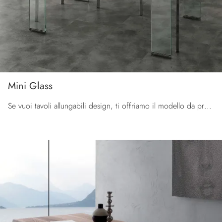
Mini Glass
Se vuoi tavoli allungabili design, ti offriamo il modello da pranzo in vetro Mini Glass del marchio La Seggiola.