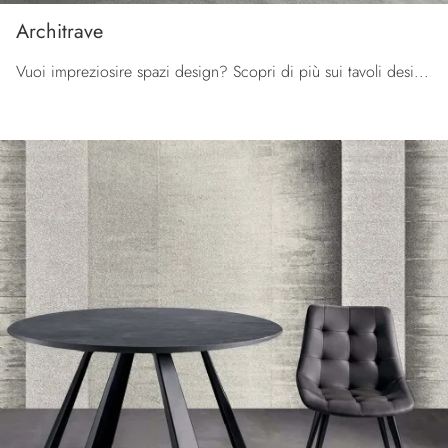
Architrave
Vuoi impreziosire spazi design? Scopri di più sui tavoli design allungabili: il modello da pranzo Architrave ti aspetta.