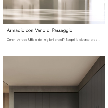
Armadio con Vano di Passaggio
Cerchi Arredo Ufficio dei migliori brand? Scopri le diverse proposte di armadi per ufficio in melaminico, come il modello Armadio con Vano di ...