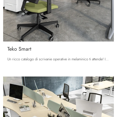
Teko Smart
Un ricco catalogo di scrivanie operative in melaminico ti attende! Il modello Teko Smart di Colombini Office ti attende!