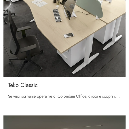
Teko Classic
Se vuoi scrivanie operative di Colombini Office, clicca e scopri di più sul modello Teko Classic in melaminico per gli spazi di lavoro!