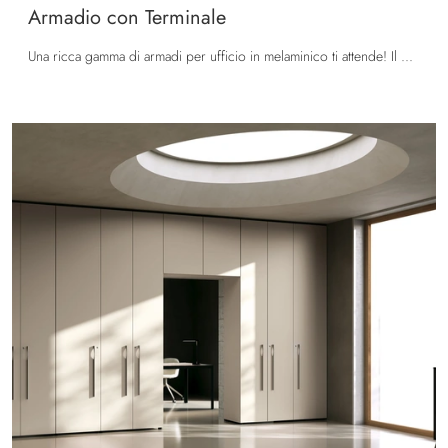
Armadio con Terminale
Una ricca gamma di armadi per ufficio in melaminico ti attende! Il modello Armadio con Terminale di Colombini Office ti attende!