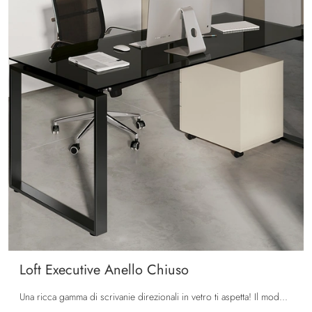
Loft Executive Anello Chiuso
Una ricca gamma di scrivanie direzionali in vetro ti aspetta! Il modello Loft Executive Anello Chiuso di Colombini Office ti aspetta!