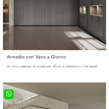
Armadio con Vano a Giorno
Un ricco catalogo di armadi per ufficio in melaminico ti sta aspettando! Il modello Armadio con Vano a Giorno di Colombini Office ti sta aspettando!