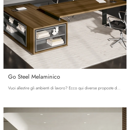
Go Steel Melaminico
Vuoi allestire gli ambienti di lavoro? Ecco qui diverse proposte di scrivanie direzionali in melaminico, come il modello Go Steel Melaminico di ...