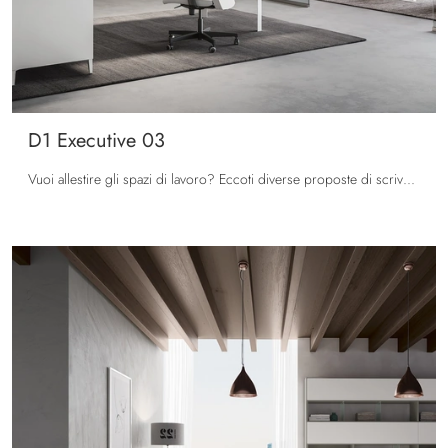
D1 Executive 03
Vuoi allestire gli spazi di lavoro? Eccoti diverse proposte di scrivanie direzionali in melaminico, come il modello D1 Executive 03 di Colombini ...