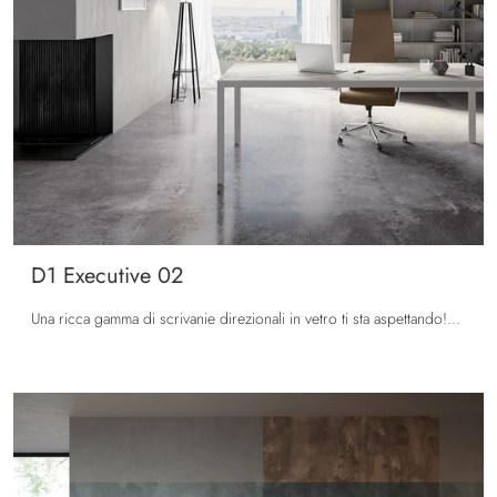
D1 Executive 02
Una ricca gamma di scrivanie direzionali in vetro ti sta aspettando! Il modello D1 Executive 02 di Colombini Office ti sta aspettando!