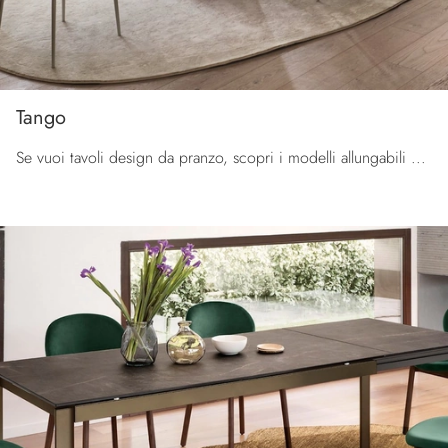
Tango
Se vuoi tavoli design da pranzo, scopri i modelli allungabili di Calligaris: clicca e scopri il modello Tango in ceramica.