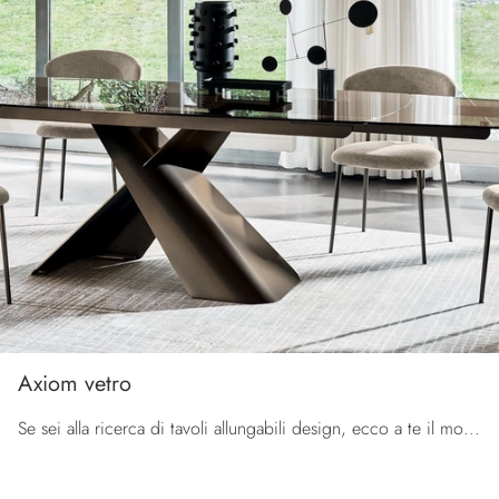
Axiom vetro
Se sei alla ricerca di tavoli allungabili design, ecco a te il modello da pranzo in vetro Axiom vetro dell'azienda Calligaris.