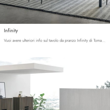
Infinity
Vuoi avere ulteriori info sul tavolo da pranzo Infinity di Tomasella? Clicca e scopri di più sui modelli allungabili del brand.