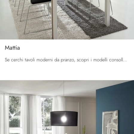
Mattia
Se cerchi tavoli moderni da pranzo, scopri i modelli consolle di La Primavera: clicca e scopri il modello Mattia in HPL.