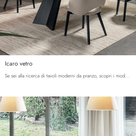
Icaro vetro
Se sei alla ricerca di tavoli moderni da pranzo, scopri i modelli allungabili di Calligaris: clicca e scopri il modello Icaro vetro in vetro.