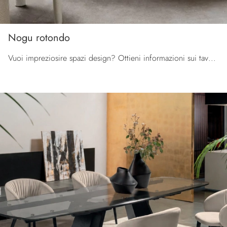
Nogu rotondo
Vuoi impreziosire spazi design? Ottieni informazioni sui tavoli design fissi: il modello da pranzo Nogu rotondo ti attende.