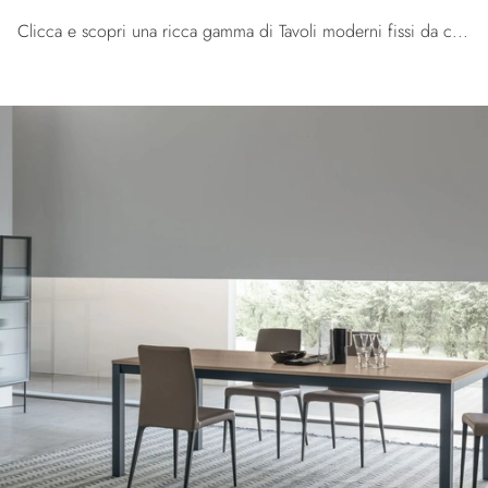
Clicca e scopri una ricca gamma di Tavoli moderni fissi da cucina! Il modello Tower di Tomasella ti aspetta.