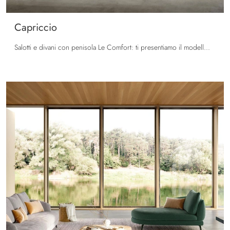
Capriccio
Salotti e divani con penisola Le Comfort: ti presentiamo il modello Capriccio in tessuto per impreziosire la zona giorno.