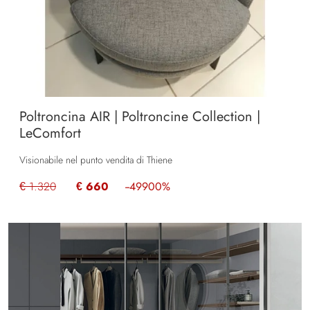
Poltroncina AIR | Poltroncine Collection |
LeComfort
Visionabile nel punto vendita di Thiene
€ 1.320
€ 660
--49900%