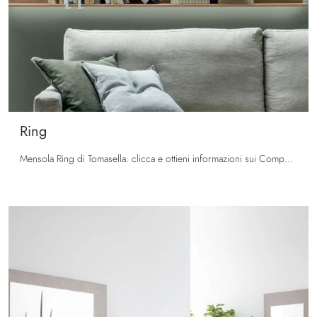
Ring
Mensola Ring di Tomasella: clicca e ottieni informazioni sui Complementi e mensole moderni in melaminico del rinomato brand!