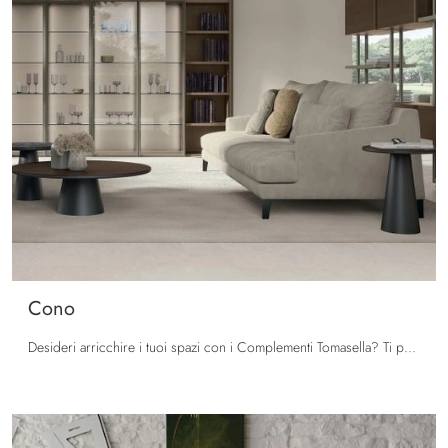
Cono
Desideri arricchire i tuoi spazi con i Complementi Tomasella? Ti presentiamo diversi modelli di tavolini in melaminico come Cono.