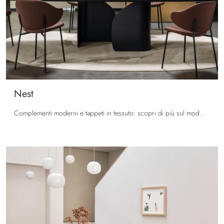
Nest
Complementi moderni e tappeti in tessuto: scopri di più sul modello Nest di Calligaris e potrai impreziosire i tuoi interni.