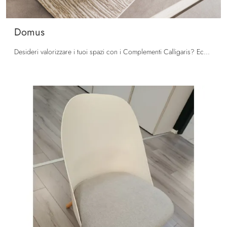
Domus
Desideri valorizzare i tuoi spazi con i Complementi Calligaris? Eccoti differenti modelli di tappeti in tessuto come Domus.