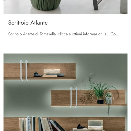
Scrittoio Atlante
Scrittoio Atlante di Tomasella: clicca e ottieni informazioni sui Complementi e scrittoi moderni in melaminico del noto e conosciuto marchio!