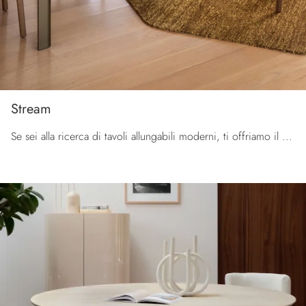
Stream
Se sei alla ricerca di tavoli allungabili moderni, ti offriamo il modello da cucina in ceramica Stream della firma Calligaris.