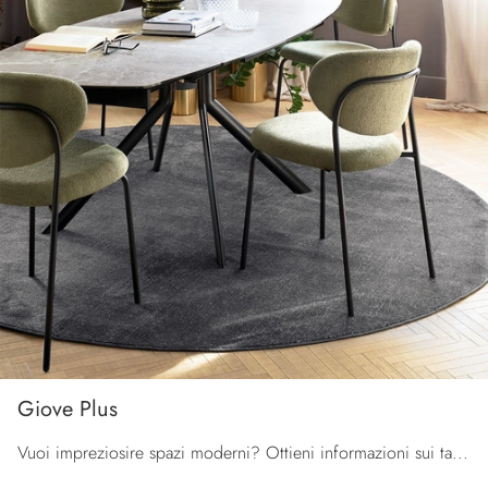
Giove Plus
Vuoi impreziosire spazi moderni? Ottieni informazioni sui tavoli moderni allungabili: il modello da pranzo Giove Plus ti aspetta.