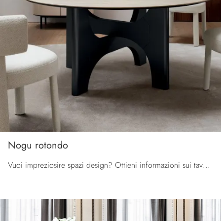
Nogu rotondo
Vuoi impreziosire spazi design? Ottieni informazioni sui tavoli design fissi: il modello da pranzo Nogu rotondo ti attende.