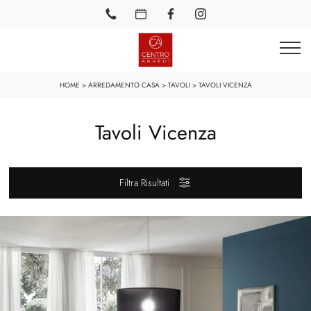
HOME
>
ARREDAMENTO CASA
>
TAVOLI
>
TAVOLI VICENZA
Tavoli Vicenza
Filtra Risultati