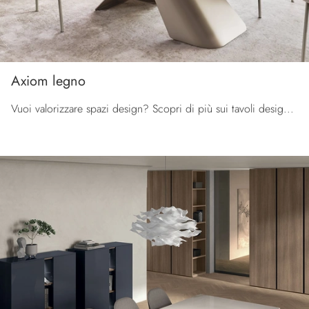
Axiom legno
Vuoi valorizzare spazi design? Scopri di più sui tavoli design fissi: il modello da pranzo Axiom legno ti sta aspettando.