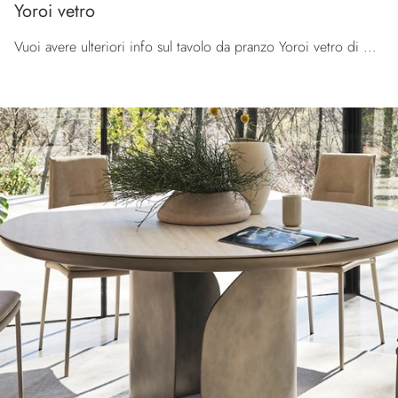
Yoroi vetro
Vuoi avere ulteriori info sul tavolo da pranzo Yoroi vetro di Calligaris? Clicca e ottieni informazioni sui modelli fissi del brand.