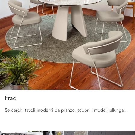
Frac
Se cerchi tavoli moderni da pranzo, scopri i modelli allungabili di Connubia: clicca e scopri il modello Frac in ceramica.