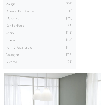
Asiago
107
Bassano Del Grappa
111
Marostica
121
San Bonifacio
124
Schio
113
Thiene
116
Torri Di Quartesolo
115
Valdagno
112
Vicenza
95