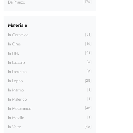
Da Pranzo
174
Materiale
In Ceramica
51
In Gres
14
In HPL
21
In Laccato
4
In Laminato
9
In Legno
28
In Marmo
1
In Materico
1
In Melaminico
48
In Metallo
1
In Vetro
46