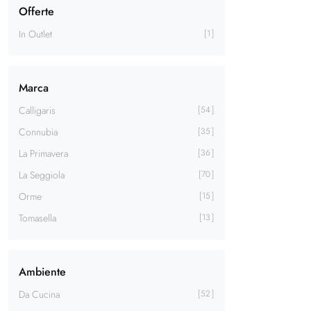
Offerte
In Outlet
1
Marca
Calligaris
54
Connubia
35
La Primavera
36
La Seggiola
70
Orme
15
Tomasella
13
Ambiente
Da Cucina
52