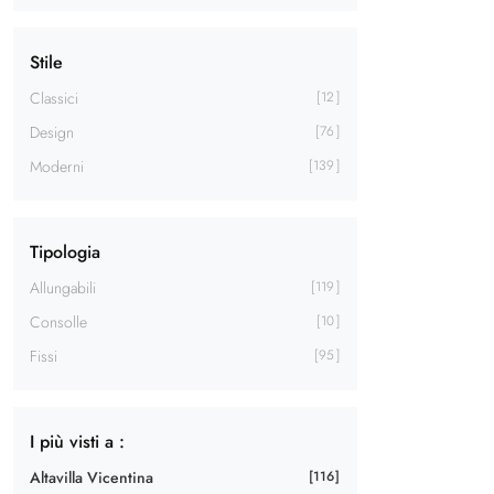
Stile
Classici
12
Design
76
Moderni
139
Tipologia
Allungabili
119
Consolle
10
Fissi
95
I più visti a :
Altavilla Vicentina
116