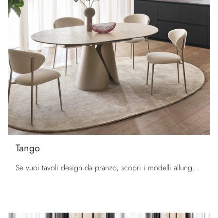
Tango
Se vuoi tavoli design da pranzo, scopri i modelli allungabili di Calligaris: clicca e scopri il modello Tango in ceramica.