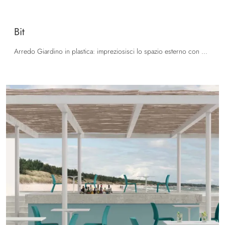
Bit
Arredo Giardino in plastica: impreziosisci lo spazio esterno con diverse soluzioni di sedie da giardino del marchio La Seggiola.