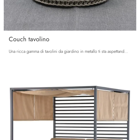
Couch tavolino
Una ricca gamma di tavolini da giardino in metallo ti sta aspettando nel nostro showroom: clicca e scopri il modello Couch tavolino di La Seggiola.