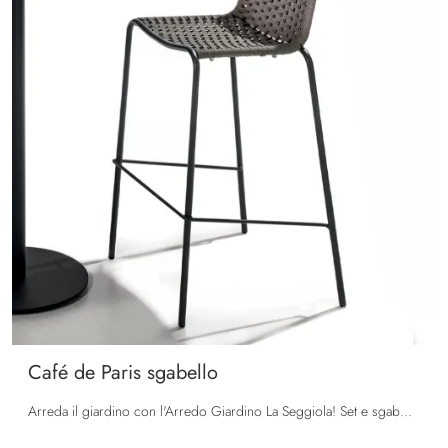
Café de Paris sgabello
Arreda il giardino con l'Arredo Giardino La Seggiola! Set e sgabelli da giardino in plastica, come il modello Café de Paris sgabello, ti attendono!