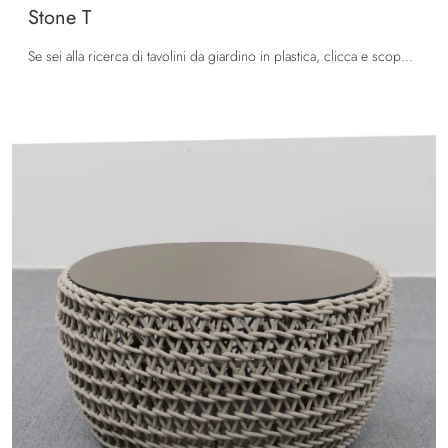
Stone T
Se sei alla ricerca di tavolini da giardino in plastica, clicca e scopri di più sul modello Stone T della marca La Seggiola.