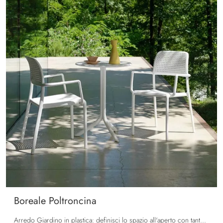
Boreale Poltroncina
Arredo Giardino in plastica: definisci lo spazio all'aperto con tante opzioni di sedie da giardino del marchio La Seggiola.