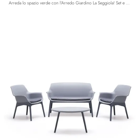
Arreda lo spazio verde con l'Arredo Giardino La Seggiola! Set e tavolini da giardino in plastica, come il modello Tavolino Multiuso, ti attendono!