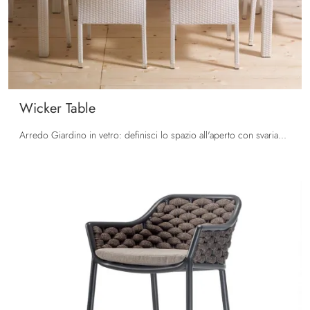
Wicker Table
Arredo Giardino in vetro: definisci lo spazio all'aperto con svariate offerte di tavoli da giardino del brand La Seggiola.