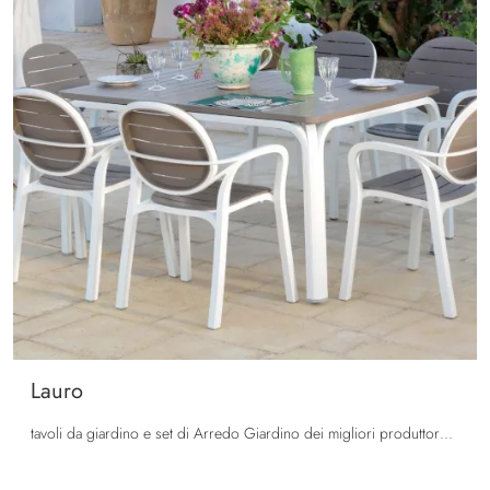
Lauro
tavoli da giardino e set di Arredo Giardino dei migliori produttori: scopri di più sul modello Lauro di La Seggiola, clicca subito!