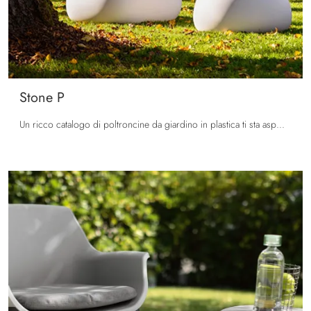
Stone P
Un ricco catalogo di poltroncine da giardino in plastica ti sta aspettando nel nostro showroom: clicca e scopri il modello Stone P di La Seggiola.