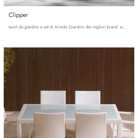
Clipper
tavoli da giardino e set di Arredo Giardino dei migliori brand: scopri di più sul modello Clipper di La Seggiola, clicca subito!