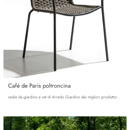
Café de Paris poltroncina
sedie da giardino e set di Arredo Giardino dei migliori produttori: scopri di più sul modello Café de Paris poltroncina di La Seggiola, clicca subito!