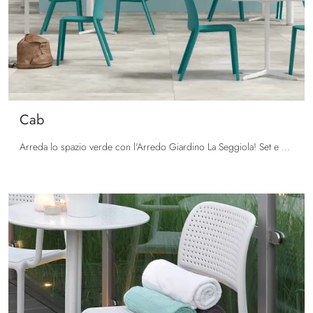
Cab
Arreda lo spazio verde con l'Arredo Giardino La Seggiola! Set e sedie da giardino in plastica, come il modello Cab, ti aspettano!