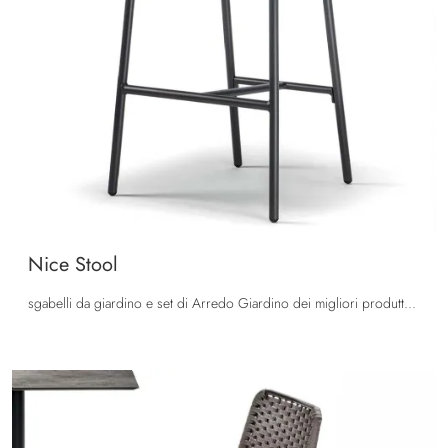
Nice Stool
sgabelli da giardino e set di Arredo Giardino dei migliori produttori: ottieni informazioni sul modello Nice Stool di La Seggiola, clicca subito!