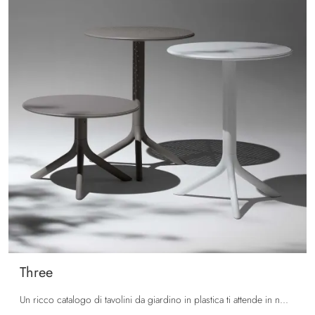
Three
Un ricco catalogo di tavolini da giardino in plastica ti attende in negozio: clicca e scopri il modello Three di La Seggiola.