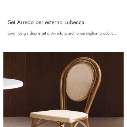
Set Arredo per esterno Lubecca
divani da giardino e set di Arredo Giardino dei migliori produttori: ottieni informazioni sul modello Set Arredo per esterno Lubecca di La Seggiola, ...