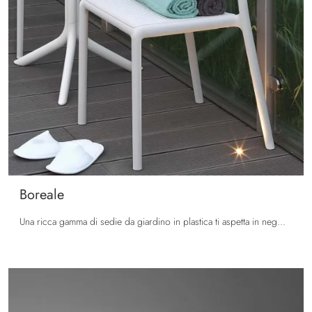
Boreale
Una ricca gamma di sedie da giardino in plastica ti aspetta in negozio: clicca e scopri il modello Boreale di La Seggiola.