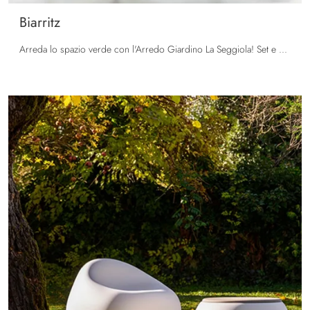
Biarritz
Arreda lo spazio verde con l'Arredo Giardino La Seggiola! Set e sedie da giardino in plastica, come il modello Biarritz, ti attendono!