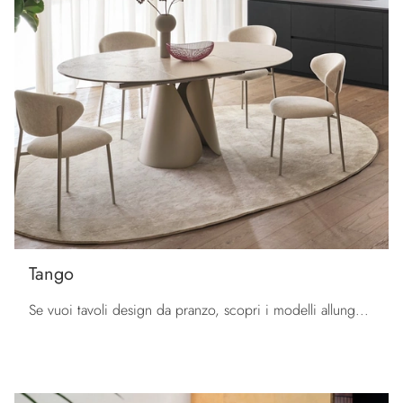
Tango
Se vuoi tavoli design da pranzo, scopri i modelli allungabili di Calligaris: clicca e scopri il modello Tango in ceramica.