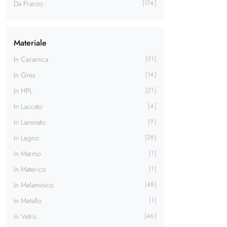
Da Pranzo
174
Materiale
In Ceramica
51
In Gres
14
In HPL
21
In Laccato
4
In Laminato
9
In Legno
28
In Marmo
1
In Materico
1
In Melaminico
48
In Metallo
1
In Vetro
46