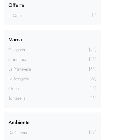
Offerte
In Outlet
1
Marca
Calligaris
54
Connubia
35
La Primavera
36
La Seggiola
70
Orme
15
Tomasella
13
Ambiente
Da Cucina
52