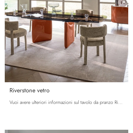
Riverstone vetro
Vuoi avere ulteriori informazioni sul tavolo da pranzo Riverstone vetro di Calligaris? Clicca e scopri di più sui modelli allungabili dell'azienda.