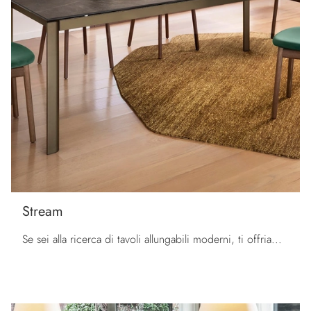
Stream
Se sei alla ricerca di tavoli allungabili moderni, ti offriamo il modello da cucina in ceramica Stream della firma Calligaris.