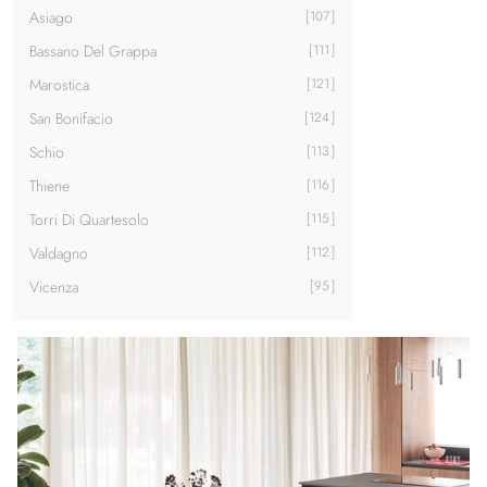
Asiago
107
Bassano Del Grappa
111
Marostica
121
San Bonifacio
124
Schio
113
Thiene
116
Torri Di Quartesolo
115
Valdagno
112
Vicenza
95