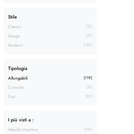
Stile
Classici
12
Design
76
Moderni
139
Tipologia
Allungabili
119
Consolle
10
Fissi
95
I più visti a :
Altavilla Vicentina
116