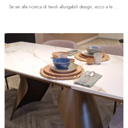
Se sei alla ricerca di tavoli allungabili design, ecco a te il modello da pranzo in vetro Axiom vetro dell'azienda Calligaris.