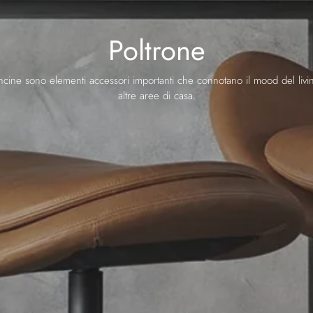
Poltrone
ncine sono elementi accessori importanti che connotano il mood del livi
altre aree di casa.