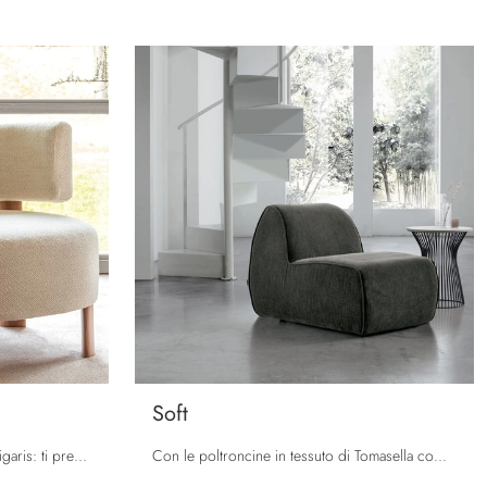
Soft
Salotti e Poltrone in tessuto di Calligaris: ti presentiamo il modello Glen in tessuto per impreziosire i tuoi spazi.
Con le poltroncine in tessuto di Tomasella come il modello Soft potrai completare il tuo progetto d'arredo.