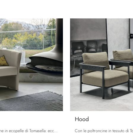
Hood
Salotti e Poltrone in ecopelle di Tomasella: ecco a te il modello Linda in ecopelle per impreziosire i tuoi spazi.