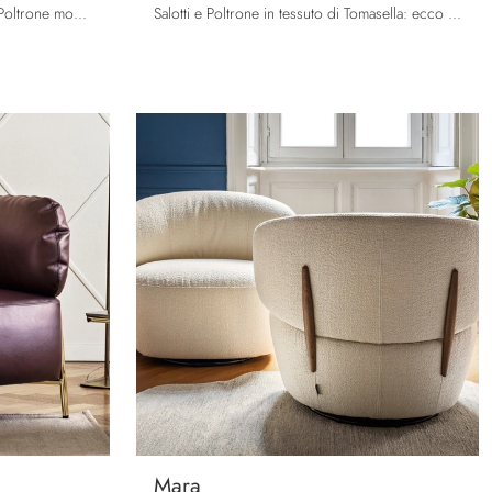
Clicca e ottieni informazioni sulle Poltrone moderne di Tomasella! Molteplici modelli in tessuto, come Vanessa, ti aspettano.
Salotti e Poltrone in tessuto di Tomasella: ecco a te il modello Flower in tessuto per arricchire i tuoi spazi.
Mara