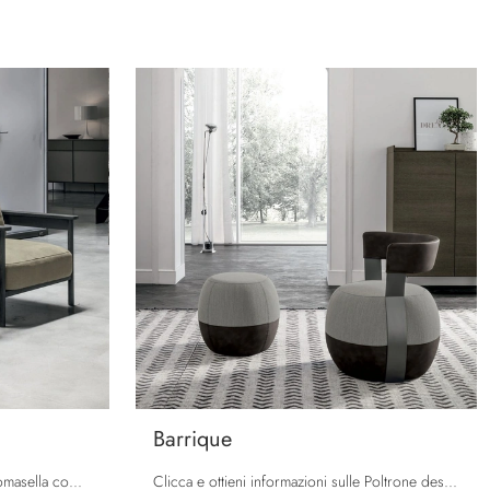
Barrique
Con le poltroncine in tessuto di Tomasella come il modello Hood potrai completare il tuo concept d'arredo.
Clicca e ottieni informazioni sulle Poltrone design di Tomasella! Differenti modelli in ecopelle, come Barrique, ti aspettano.