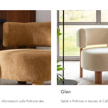
Glen
Clicca e ottieni informazioni sulle Poltrone design di Calligaris! Vari modelli in tessuto, come Glen Soft, ti aspettano.