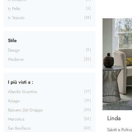
In Pelle
3
In Tessuto
38
Stile
Design
9
Moderne
35
I più visti a :
Altavilla Vicentina
27
Asiago
19
Bassano Del Grappa
20
Linda
Marostica
22
San Bonifacio
22