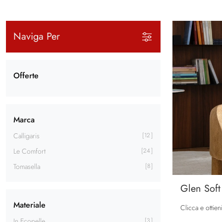
Naviga Per
Offerte
Marca
Calligaris
12
Le Comfort
24
Tomasella
8
Glen Soft
Materiale
In Ecopelle
3