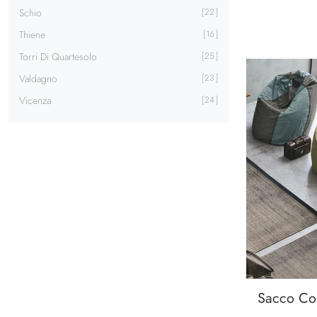
Schio
22
Thiene
16
Torri Di Quartesolo
25
Valdagno
23
Vicenza
24
Sacco C