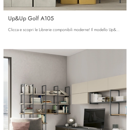
Up&Up Golf A105
Clicca e scopri le Librerie componibili moderne! Il modello Up&Up Golf A105 Colombini Casa saprà completare un living operativo e pratico.