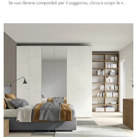
Se vuoi librerie componibili per il soggiorno, clicca e scopri le nostre soluzioni moderne: il modello Up&Up Night&Day N31 Colombini Casa ti aspetta!