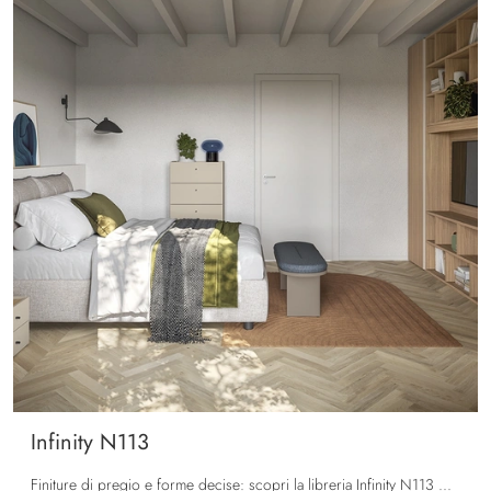
Infinity N113
Finiture di pregio e forme decise: scopri la libreria Infinity N113 di Colombini Casa tra le più originali Librerie moderne a muro.