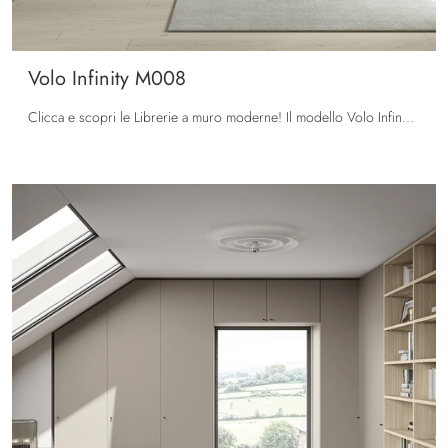
Volo Infinity M008
Clicca e scopri le Librerie a muro moderne! Il modello Volo Infinity M008 Colombini Casa saprà completare un soggiorno pratico e operativo.