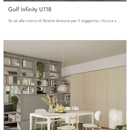
Golf Infinity U118
Se sei alla ricerca di librerie divisorie per il soggiorno, clicca e scopri le nostre soluzioni moderne: il modello Golf Infinity U118 Colombini Casa ...