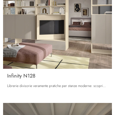
Infinity N128
Librerie divisorie veramente pratiche per stanze moderne: scopri di più sul modello Infinity N128 della marca Colombini Casa!