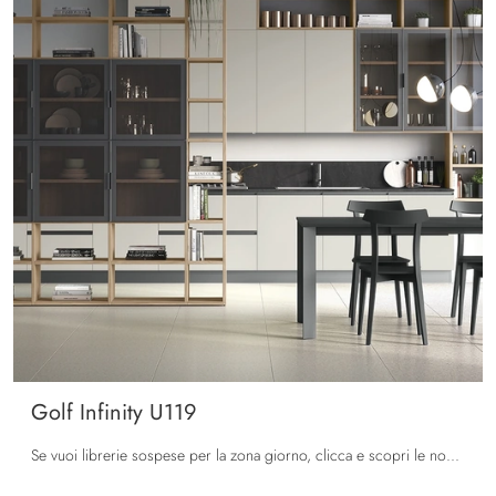
Golf Infinity U119
Se vuoi librerie sospese per la zona giorno, clicca e scopri le nostre soluzioni moderne: il modello Golf Infinity U119 Colombini Casa ti attende!