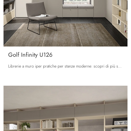
Golf Infinity U126
Librerie a muro iper pratiche per stanze moderne: scopri di più sul modello Golf Infinity U126 dell'azienda Colombini Casa!