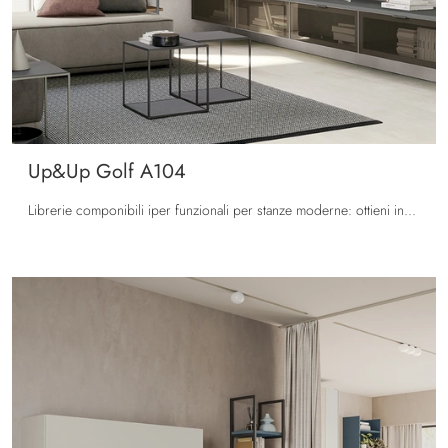
Up&Up Golf A104
Librerie componibili iper funzionali per stanze moderne: ottieni informazioni sul modello Up&Up Golf A104 della marca Colombini Casa!