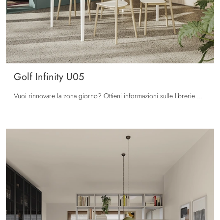
Golf Infinity U05
Vuoi rinnovare la zona giorno? Ottieni informazioni sulle librerie moderne divisorie e arreda i tuoi interni con il modello Golf Infinity U05.