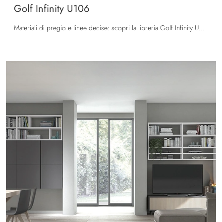
Golf Infinity U106
Materiali di pregio e linee decise: scopri la libreria Golf Infinity U106 di Colombini Casa tra le più originali Librerie moderne componibili.