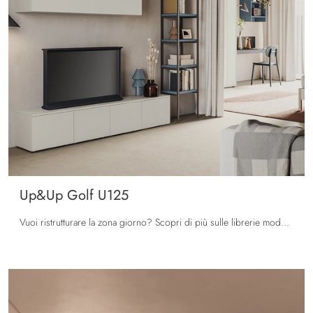
Up&Up Golf U125
Vuoi ristrutturare la zona giorno? Scopri di più sulle librerie moderne componibili e arreda i tuoi spazi con il modello Up&Up Golf U125.