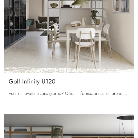
Golf Infinity U120
Vuoi rinnovare la zona giorno? Ottieni informazioni sulle librerie moderne divisorie e arreda i tuoi spazi con il modello Golf Infinity U120.