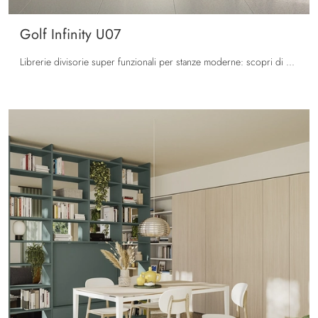
Golf Infinity U07
Librerie divisorie super funzionali per stanze moderne: scopri di più sul modello Golf Infinity U07 dell'azienda Colombini Casa!