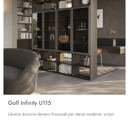
Golf Infinity U115
Librerie divisorie davvero funzionali per stanze moderne: scopri di più sul modello Golf Infinity U115 dell'azienda Colombini Casa!