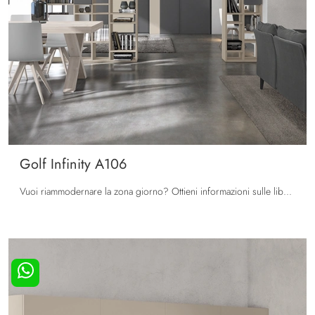
Golf Infinity A106
Vuoi riammodernare la zona giorno? Ottieni informazioni sulle librerie moderne divisorie e arreda i tuoi spazi con il modello Golf Infinity A106.