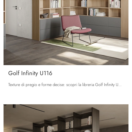
Golf Infinity U116
Texture di pregio e forme decise: scopri la libreria Golf Infinity U116 di Colombini Casa tra le più belle Librerie moderne componibili.