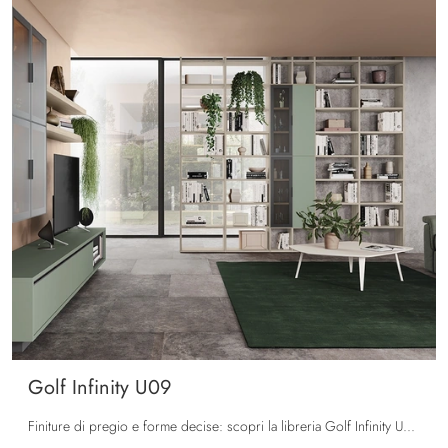
Golf Infinity U09
Finiture di pregio e forme decise: scopri la libreria Golf Infinity U09 di Colombini Casa tra le più esclusive Librerie moderne divisorie.