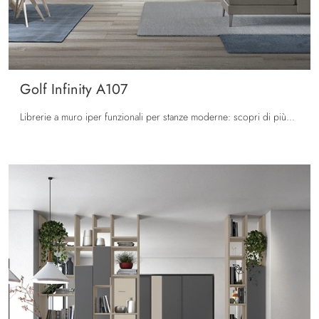
Golf Infinity A107
Librerie a muro iper funzionali per stanze moderne: scopri di più sul modello Golf Infinity A107 del marchio Colombini Casa!