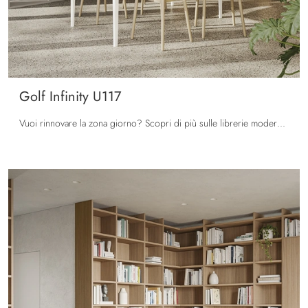
Golf Infinity U117
Vuoi rinnovare la zona giorno? Scopri di più sulle librerie moderne divisorie e arreda i tuoi locali con il modello Golf Infinity U117.