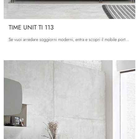
TIME UNIT TI 113
Se vuoi arredare soggiorni moderni, entra e scopri il mobile porta tv TIME UNIT TI 113 della marca Tomasella, realizzato in laccato opaco