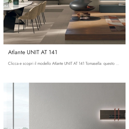
Atlante UNIT AT 141
Clicca e scopri il modello Atlante UNIT AT 141 Tomasella: questo mobile per la TV in laccato opaco è tra le più belle soluzioni per il soggiorno.