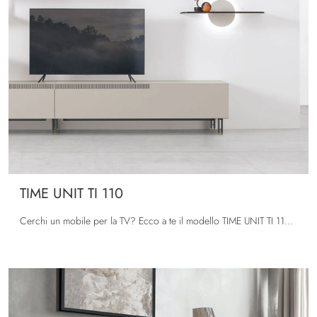
TIME UNIT TI 110
Cerchi un mobile per la TV? Ecco a te il modello TIME UNIT TI 110 di Tomasella in melaminico, pensato per spazi moderni.