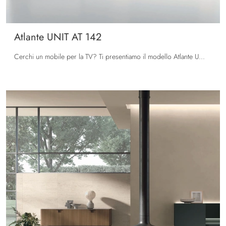
Atlante UNIT AT 142
Cerchi un mobile per la TV? Ti presentiamo il modello Atlante UNIT AT 142 di Tomasella in laccato opaco, pensato per spazi moderni.