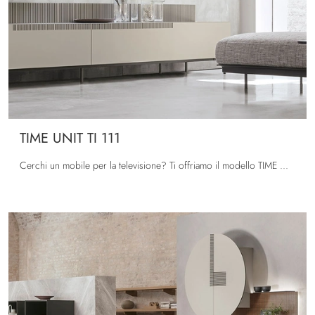
TIME UNIT TI 111
Cerchi un mobile per la televisione? Ti offriamo il modello TIME UNIT TI 111 di Tomasella in laccato opaco, ideale per spazi design.