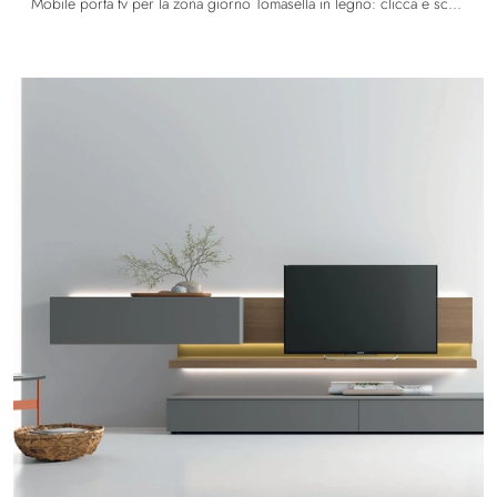
Mobile porta tv per la zona giorno Tomasella in legno: clicca e scopri di più sul modello Atlante UNIT AT 108, ideale per spazi moderni.