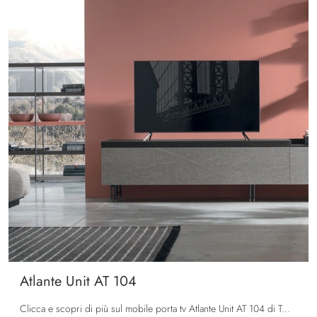
Atlante Unit AT 104
Clicca e scopri di più sul mobile porta tv Atlante Unit AT 104 di Tomasella: realizzato in melaminico, è il prodotto perfetto per spazi moderni.