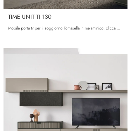
TIME UNIT TI 130
Mobile porta tv per il soggiorno Tomasella in melaminico: clicca e scopri di più sul modello TIME UNIT TI 130, perfetto per spazi moderni.