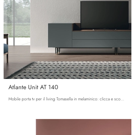
Atlante Unit AT 140
Mobile porta tv per il living Tomasella in melaminico: clicca e scopri di più sul modello Atlante Unit AT 140, pensato per spazi moderni.