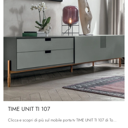
TIME UNIT TI 107
Clicca e scopri di più sul mobile porta tv TIME UNIT TI 107 di Tomasella: realizzato in melaminico, ben si inserisce in spazi moderni.