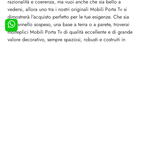
razionalità e coerenza, ma vuoi anche che sia bello a
vedersi, allora uno tra i nostri originali Mobili Porta Tv si
dimostrerà l'acquisto perfetto per le tue esigenze. Che sia
un pannello sospeso, una base a terra o a parete, troverai
molteplici Mobili Porta Tv di qualità eccellente e di grande
valore decorativo, sempre spaziosi, robusti e costruiti in
materiali durevoli. Il living ospita alcune tra le componenti
base imprescindibili in ogni abitazione, per risultare
accogliente e di grande valore estetico: è, per eccellenza,
lo spazio dedicato al riposo, alla distensione e alla
convivialità.
Negozio di Mobili Porta Tv