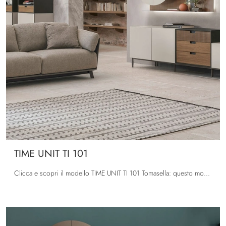
TIME UNIT TI 101
Clicca e scopri il modello TIME UNIT TI 101 Tomasella: questo mobile per la televisione in laccato opaco è tra le più esclusive soluzioni per il ...