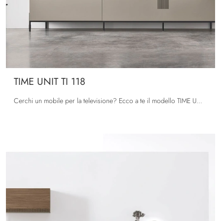
TIME UNIT TI 118
Cerchi un mobile per la televisione? Ecco a te il modello TIME UNIT TI 118 di Tomasella in melaminico, perfetto per spazi moderni.