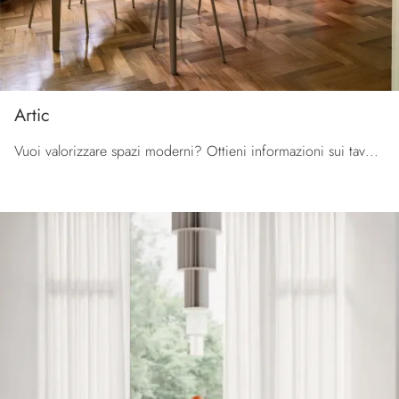
Artic
Vuoi valorizzare spazi moderni? Ottieni informazioni sui tavoli moderni allungabili: il modello da cucina Artic ti aspetta.