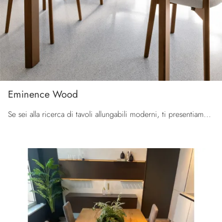
Eminence Wood
Se sei alla ricerca di tavoli allungabili moderni, ti presentiamo il modello da cucina in vetro Eminence Wood del brand Connubia.