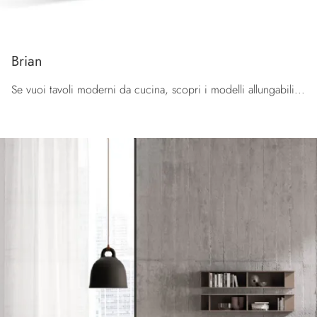
Brian
Se vuoi tavoli moderni da cucina, scopri i modelli allungabili di Orme: clicca e scopri il modello Brian in laminato.