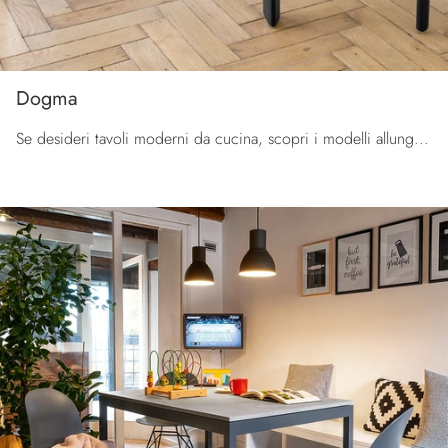
Dogma
Se desideri tavoli moderni da cucina, scopri i modelli allungabili di Calligaris: clicca e scopri il modello Dogma in ceramica.