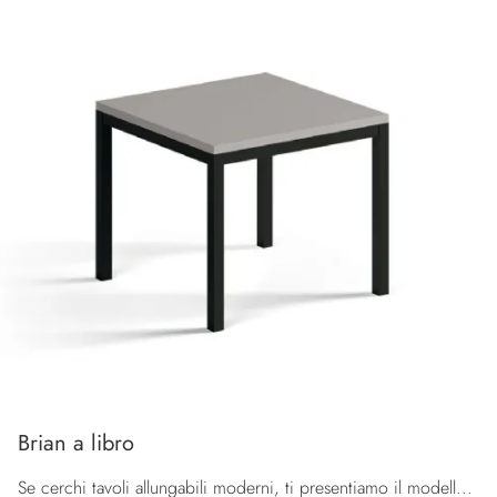
Brian a libro
Se cerchi tavoli allungabili moderni, ti presentiamo il modello da cucina in laminato Brian a libro della firma Orme.