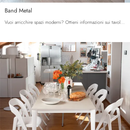
Band Metal
Vuoi arricchire spazi moderni? Ottieni informazioni sui tavoli moderni allungabili: il modello da cucina Band Metal ti sta aspettando.