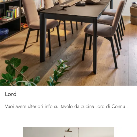
Lord
Vuoi avere ulteriori info sul tavolo da cucina Lord di Connubia? Clicca e scopri di più sui modelli allungabili del marchio.