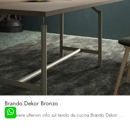
Brando Dekor Bronzo
Vuoi avere ulteriori info sul tavolo da cucina Brando Dekor Bronzo di Orme? Clicca e ottieni informazioni sui modelli fissi della marca.