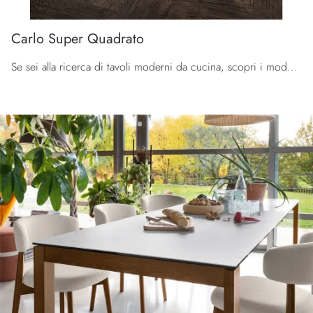
Carlo Super Quadrato
Se sei alla ricerca di tavoli moderni da cucina, scopri i modelli allungabili di La Primavera: clicca e scopri il modello Carlo Super Quadrato in HPL.