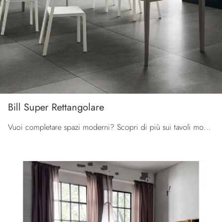
Bill Super Rettangolare
Vuoi completare spazi moderni? Scopri di più sui tavoli moderni allungabili: il modello da cucina Bill Super Rettangolare ti sta aspettando.