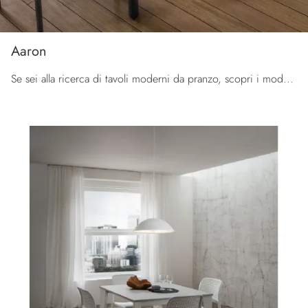
Aaron
Se sei alla ricerca di tavoli moderni da pranzo, scopri i modelli allungabili di La Primavera: clicca e scopri il modello Aaron in HPL.