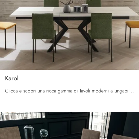
Karol
Clicca e scopri una ricca gamma di Tavoli moderni allungabili da pranzo! Il modello Karol di La Primavera ti sta aspettando.