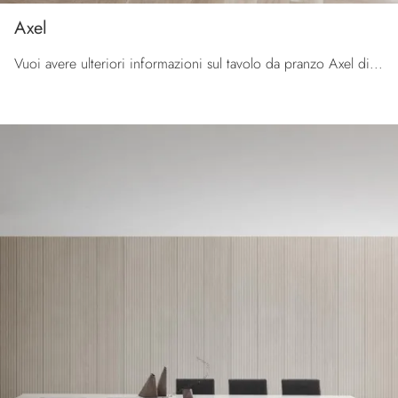
Axel
Vuoi avere ulteriori informazioni sul tavolo da pranzo Axel di La Primavera? Clicca e ottieni informazioni sui modelli allungabili della firma.