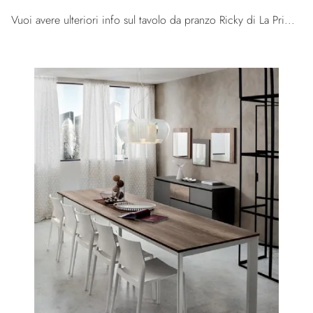
Vuoi avere ulteriori info sul tavolo da pranzo Ricky di La Primavera? Clicca e scopri di più sui modelli allungabili del marchio.