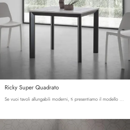
Ricky Super Quadrato
Se vuoi tavoli allungabili moderni, ti presentiamo il modello da cucina in HPL Ricky Super Quadrato dell'azienda La Primavera.