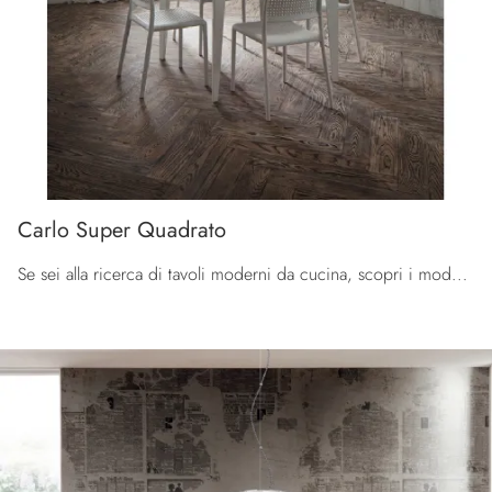
Carlo Super Quadrato
Se sei alla ricerca di tavoli moderni da cucina, scopri i modelli allungabili di La Primavera: clicca e scopri il modello Carlo Super Quadrato in HPL.