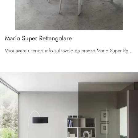
Mario Super Rettangolare
Vuoi avere ulteriori info sul tavolo da pranzo Mario Super Rettangolare di La Primavera? Clicca e ottieni informazioni sui modelli allungabili ...