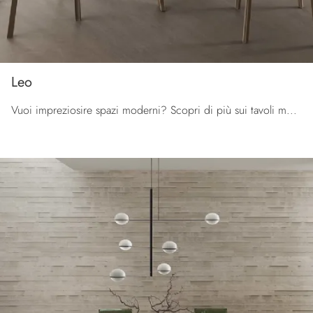
Leo
Vuoi impreziosire spazi moderni? Scopri di più sui tavoli moderni allungabili: il modello da pranzo Leo ti aspetta.