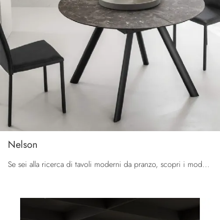
Nelson
Se sei alla ricerca di tavoli moderni da pranzo, scopri i modelli allungabili di La Primavera: clicca e scopri il modello Nelson in HPL.