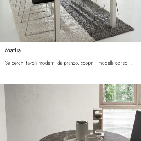
Mattia
Se cerchi tavoli moderni da pranzo, scopri i modelli consolle di La Primavera: clicca e scopri il modello Mattia in HPL.