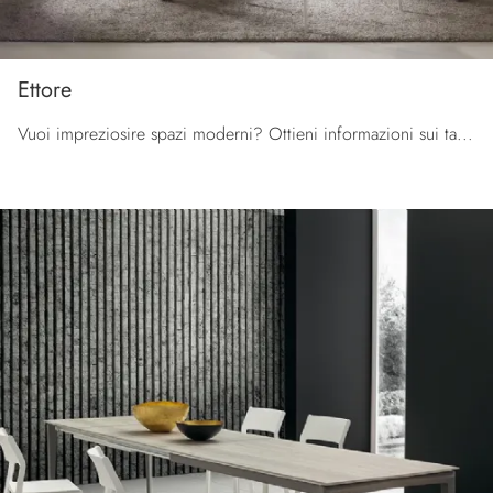
Ettore
Vuoi impreziosire spazi moderni? Ottieni informazioni sui tavoli moderni allungabili: il modello da pranzo Ettore ti sta aspettando.