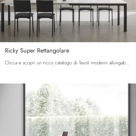
Ricky Super Rettangolare
Clicca e scopri un ricco catalogo di Tavoli moderni allungabili da pranzo! Il modello Ricky Super Rettangolare di La Primavera ti attende.