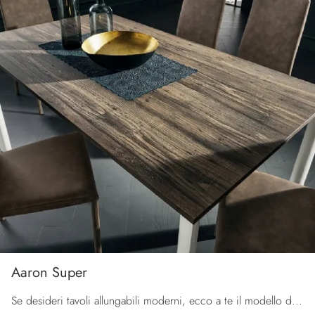
Aaron Super
Se desideri tavoli allungabili moderni, ecco a te il modello da pranzo in HPL Aaron Super del marchio La Primavera.