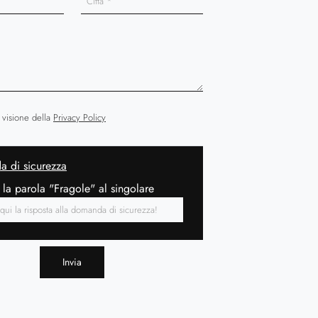
 visione della
Privacy Policy
 di sicurezza
 la parola "Fragole" al singolare
Invia