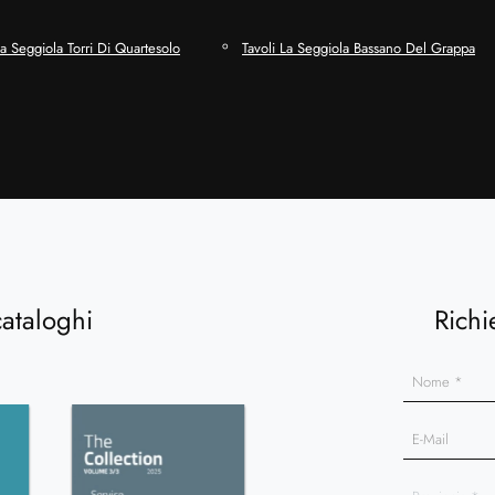
La Seggiola Torri Di Quartesolo
Tavoli La Seggiola Bassano Del Grappa
cataloghi
Richi