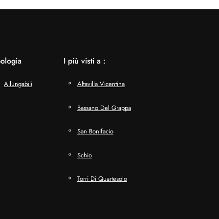
pologia
I più visti a :
Allungabili
Altavilla Vicentina
Bassano Del Grappa
San Bonifacio
Schio
Torri Di Quartesolo