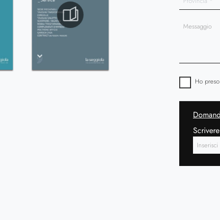
Ho preso
Domanda
Scrivere