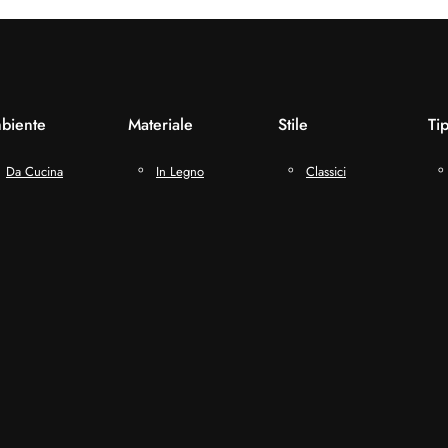
biente
Materiale
Stile
Ti
Da Cucina
In Legno
Classici