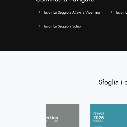
Tavoli La Seggiola Altavilla Vicentina
Tavoli 
Tavoli La Seggiola Schio
Sfoglia i 