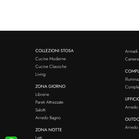
COLLEZIONI STOSA
Armadi
Cucine Moderne
Cameret
Cucine Classiche
COMPL
Living
Illumina
ZONA GIORNO
Comple
Librerie
UFFICI
Pareti Attrezzate
Arredo 
Salotti
Arredo Bagno
OUTD
Arredo 
ZONA NOTTE
Letti