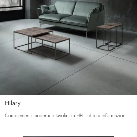
Hilary
Complementi moderni e tavolini in HPL: ottieni informazioni sul modello Hilary di La Primavera e potrai arricchire i tuoi locali.