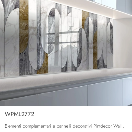
WPML2772
Elementi complementari e pannelli decorativi Pintdecor Wallpanel: scopri come completare i tuoi spazi design con il modello WPML2772.