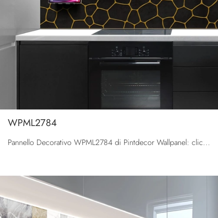
WPML2784
Pannello Decorativo WPML2784 di Pintdecor Wallpanel: clicca e scopri di più sui Complementi e pannelli decorativi design in metallo del noto e ...