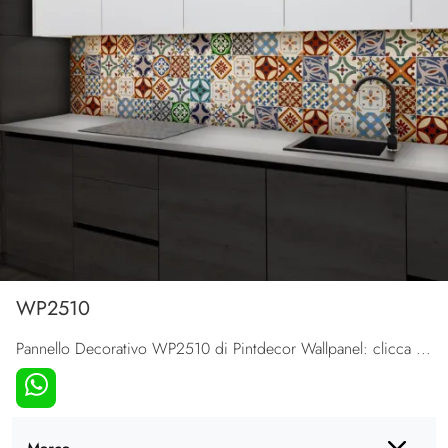
WP2510
Pannello Decorativo WP2510 di Pintdecor Wallpanel: clicca e scopri di più sui Complementi e pannelli decorativi classici in metallo del noto e ...