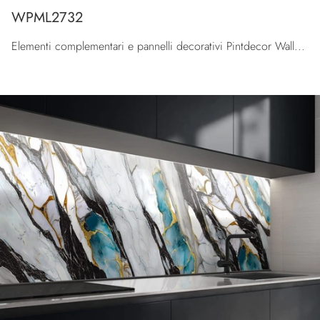
WPML2732
Elementi complementari e pannelli decorativi Pintdecor Wallpanel: scopri come completare i tuoi locali moderni con il modello WPML2732.