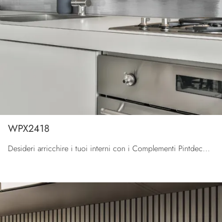
WPX2418
Desideri arricchire i tuoi interni con i Complementi Pintdecor Wallpanel? Ecco qui molteplici modelli di pannelli decorativi in metallo come WPX2418.