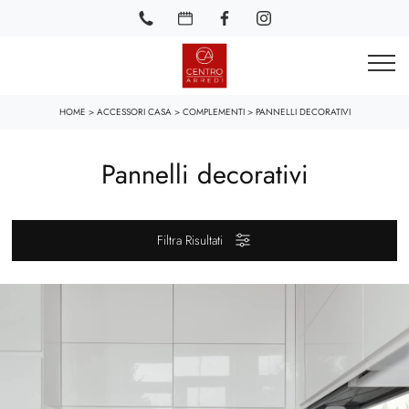
HOME
>
ACCESSORI CASA
>
COMPLEMENTI
>
PANNELLI DECORATIVI
Pannelli decorativi
Filtra Risultati