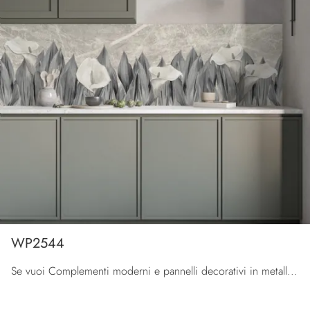
WP2544
Se vuoi Complementi moderni e pannelli decorativi in metallo scopri di più sul modello WP2544 del marchio Pintdecor Wallpanel.