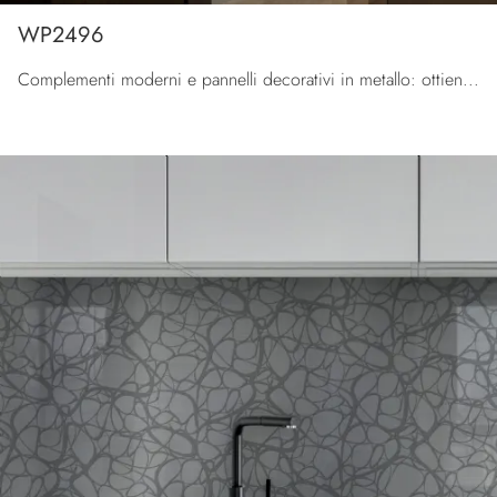
WP2496
Complementi moderni e pannelli decorativi in metallo: ottieni informazioni sul modello WP2496 di Pintdecor Wallpanel e potrai completare i tuoi ...