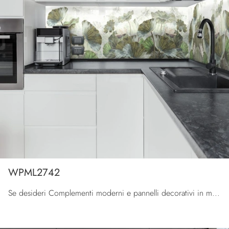
WPML2742
Se desideri Complementi moderni e pannelli decorativi in metallo ottieni informazioni sul modello WPML2742 della marca Pintdecor Wallpanel.