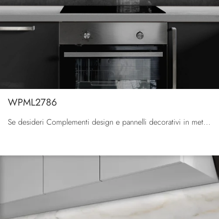
WPML2786
Se desideri Complementi design e pannelli decorativi in metallo ottieni informazioni sul modello WPML2786 dell'azienda Pintdecor Wallpanel.