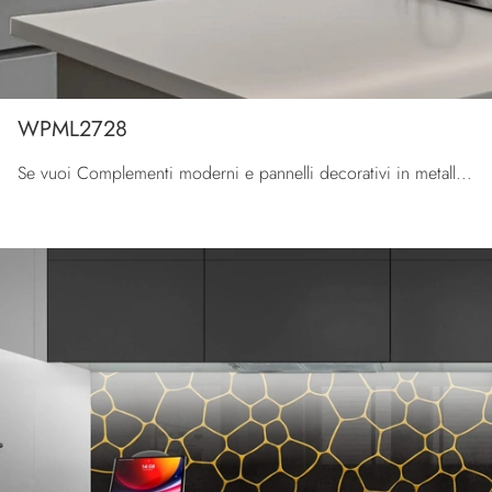
WPML2728
Se vuoi Complementi moderni e pannelli decorativi in metallo scopri di più sul modello WPML2728 della firma Pintdecor Wallpanel.