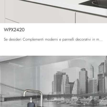
WPX2420
Se desideri Complementi moderni e pannelli decorativi in metallo ottieni informazioni sul modello WPX2420 della marca Pintdecor Wallpanel.