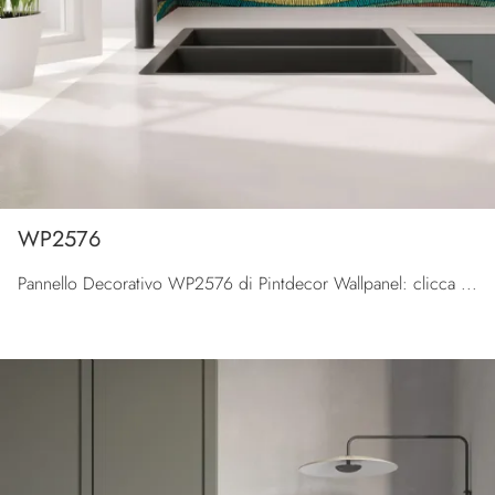
WP2576
Pannello Decorativo WP2576 di Pintdecor Wallpanel: clicca e scopri di più sui Complementi e pannelli decorativi design in metallo del noto e ...