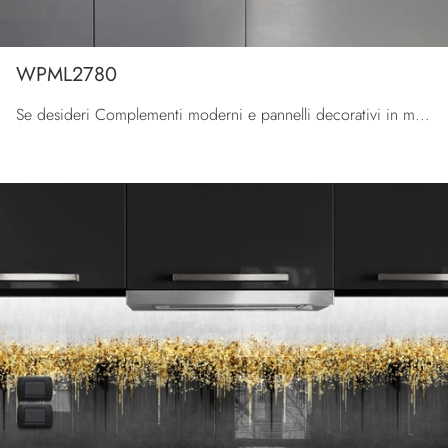
WPML2780
Se desideri Complementi moderni e pannelli decorativi in metallo scopri di più sul modello WPML2780 del marchio Pintdecor Wallpanel.