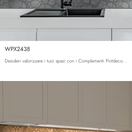
WPX2438
Desideri valorizzare i tuoi spazi con i Complementi Pintdecor Wallpanel? Ti presentiamo differenti modelli di pannelli decorativi in metallo come ...