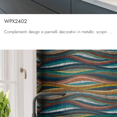
WPX2402
Complementi design e pannelli decorativi in metallo: scopri di più sul modello WPX2402 di Pintdecor Wallpanel e potrai impreziosire i tuoi locali.