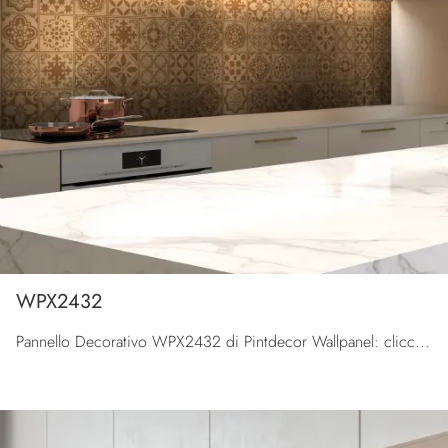
WPX2432
Pannello Decorativo WPX2432 di Pintdecor Wallpanel: clicca e ottieni informazioni sui Complementi e pannelli decorativi moderni in metallo del ...