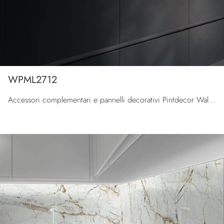
WPML2712
Accessori complementari e pannelli decorativi Pintdecor Wallpanel: scopri come completare i tuoi spazi moderni con il modello WPML2712.