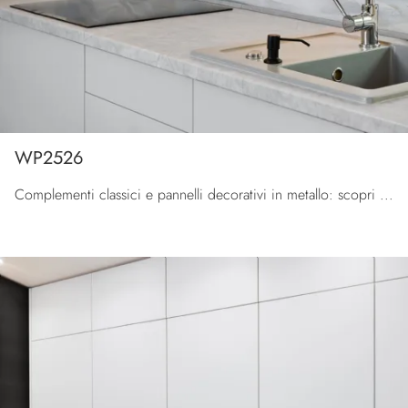
WP2526
Complementi classici e pannelli decorativi in metallo: scopri di più sul modello WP2526 di Pintdecor Wallpanel e potrai arricchire i tuoi spazi.