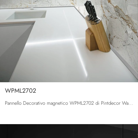
WPML2702
Pannello Decorativo magnetico WPML2702 di Pintdecor Wallpanel: clicca e ottieni informazioni sui Complementi e pannelli decorativi moderni in metallo ...