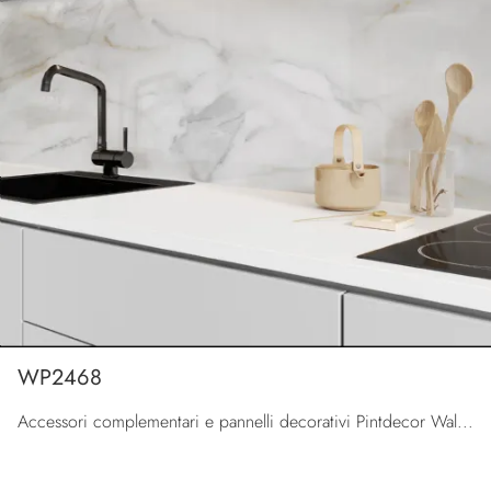
WP2468
Accessori complementari e pannelli decorativi Pintdecor Wallpanel: scopri come completare i tuoi interni moderni con il modello WP2468.