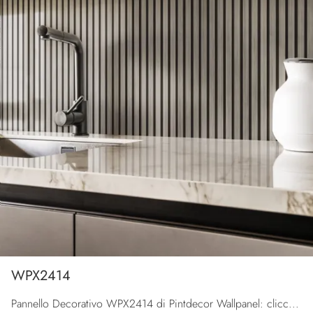
WPX2414
Pannello Decorativo WPX2414 di Pintdecor Wallpanel: clicca e scopri di più sui Complementi e pannelli decorativi moderni in metallo del noto e ...