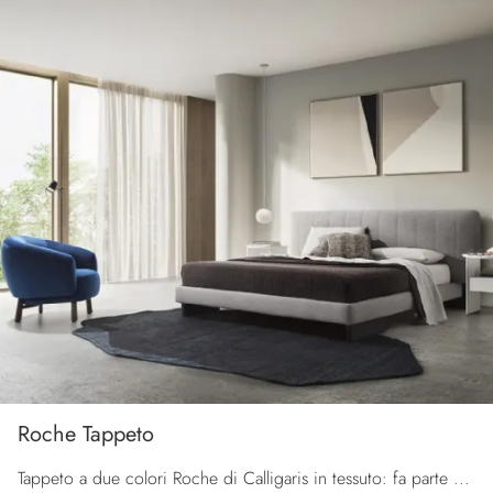
Roche Tappeto
Tappeto a due colori Roche di Calligaris in tessuto: fa parte della ricca offerta di Complementi design del rinomato brand, sempre di grande qualità.