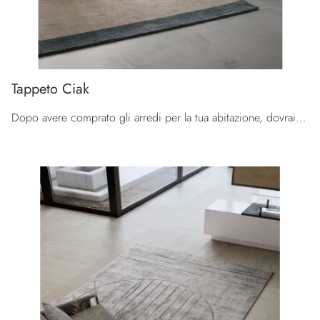
Tappeto Ciak
Dopo avere comprato gli arredi per la tua abitazione, dovrai impreziosire gli ambienti domestici con i plurifunzionali Complementi di grande valore ...