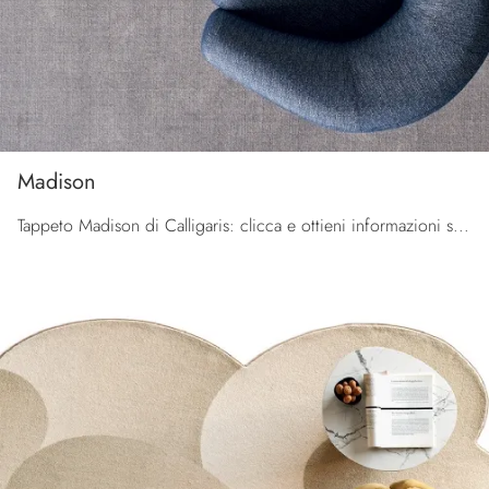
Madison
Tappeto Madison di Calligaris: clicca e ottieni informazioni sui Complementi e tappeti moderni in tessuto del rinomato marchio!