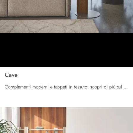
Cave
Complementi moderni e tappeti in tessuto: scopri di più sul modello Cave di Calligaris e potrai impreziosire i tuoi interni.