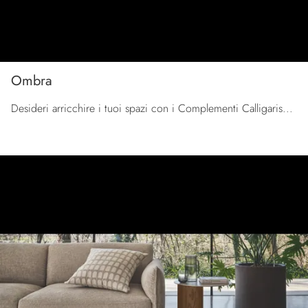
Ombra
Desideri arricchire i tuoi spazi con i Complementi Calligaris? Ecco qui molteplici modelli di tappeti in tessuto come Ombra.