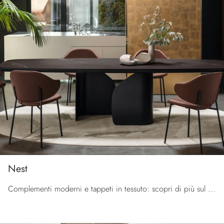
Nest
Complementi moderni e tappeti in tessuto: scopri di più sul modello Nest di Calligaris e potrai impreziosire i tuoi interni.