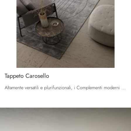
Tappeto Carosello
Altamente versatili e plurifunzionali, i Complementi moderni in tessuto assolvono a funzioni diversificate: completano le doti di funzionalità e il ...