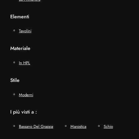
Elementi
Tavolini
Materiale
In HPL
Stile
Moderni
I più visti a :
Bassano Del Grappa
Marostica
Schio