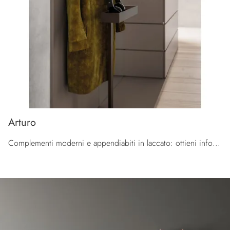
Arturo
Complementi moderni e appendiabiti in laccato: ottieni informazioni sul modello Arturo di Orme e potrai arricchire i tuoi interni.