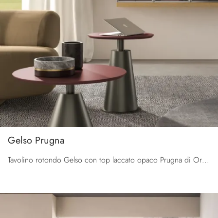
Gelso Prugna
Tavolino rotondo Gelso con top laccato opaco Prugna di Orme: clicca e scopri di più sui Complementi e tavolini design in laccato del noto e ...