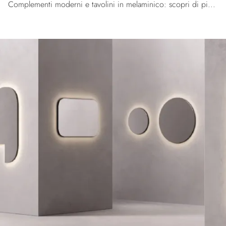
Complementi moderni e tavolini in melaminico: scopri di più sul modello Ginestra Ossidato di Orme e potrai completare i tuoi locali.