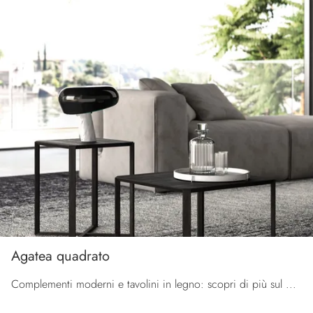
Agatea quadrato
Complementi moderni e tavolini in legno: scopri di più sul modello Agatea quadrato di Orme e potrai impreziosire i tuoi spazi.