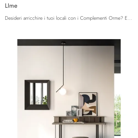
LIme
Desideri arricchire i tuoi locali con i Complementi Orme? Ecco qui diversi modelli di specchi in laccato come LIme.