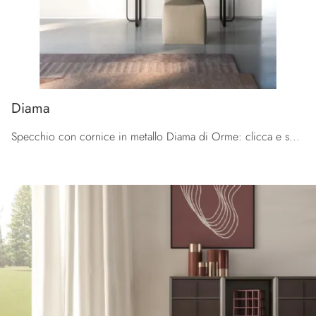
Diama
Specchio con cornice in metallo Diama di Orme: clicca e scopri di più sui Complementi e specchi moderni in metallo del noto e conosciuto brand!