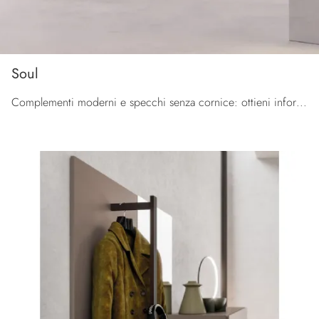
Soul
Complementi moderni e specchi senza cornice: ottieni informazioni sul modello Soul di Orme e potrai impreziosire i tuoi spazi.