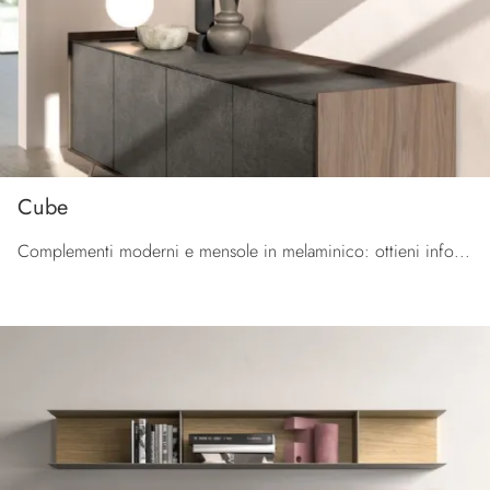
Cube
Complementi moderni e mensole in melaminico: ottieni informazioni sul modello Cube di Orme e potrai arricchire i tuoi interni.