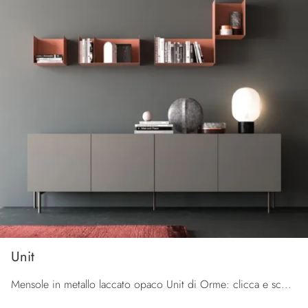
Unit
Mensole in metallo laccato opaco Unit di Orme: clicca e scopri di più sui Complementi e mensole moderni in metallo del noto e conosciuto brand!