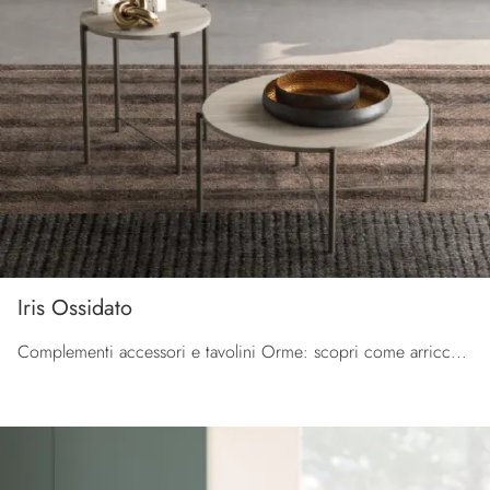
Iris Ossidato
Complementi accessori e tavolini Orme: scopri come arricchire i tuoi interni moderni con il modello Iris Ossidato.