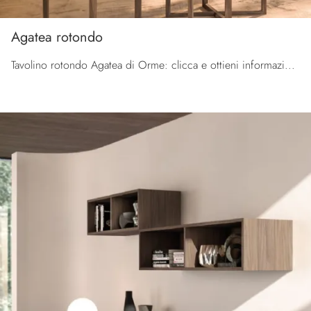
Agatea rotondo
Tavolino rotondo Agatea di Orme: clicca e ottieni informazioni sui Complementi e tavolini moderni in legno del noto e conosciuto marchio!