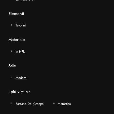
Elementi
Tavolini
Materiale
In HPL
Stile
Moderni
I più visti a :
Bassano Del Grappa
Marostica