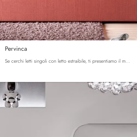
Pervinca
Se cerchi letti singoli con letto estraibile, ti presentiamo il modello Pervinca in tessuto per valorizzare la cameretta.