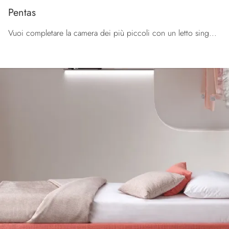
Pentas
Vuoi completare la camera dei più piccoli con un letto singolo in tessuto? Ecco qui il modello Pentas di Le Comfort per spazi moderni.