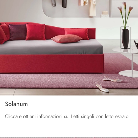
Solanum
Clicca e ottieni informazioni sui Letti singoli con letto estraibile: se cerchi modelli moderni, il modello Solanum Le Comfort fa al caso tuo.