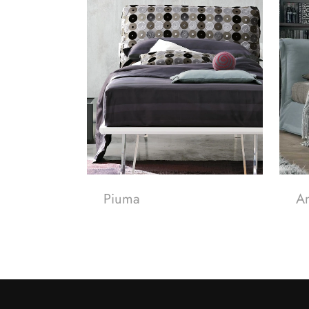
Piuma
A