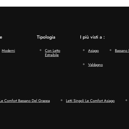
le
Tipologia
I più visti a :
Moderni
Con Letto
Asiago
Bassano 
Estraibile
Valdagno
i Le Comfort Bassano Del Grappa
Letti Singoli Le Comfort Asiago