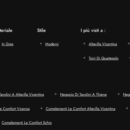
eriale
Stile
I più visti a :
In Gres
Moderni
Altavilla Vicentina
Torri Di Quartesolo
avolini A Altavilla Vicentina
Negozio Di Tavolini A Thiene
Nego
e Comfort Vicenza
Complementi Le Comfort Altavilla Vicentina
Complementi Le Comfort Schio