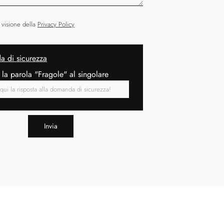
 visione della
Privacy Policy
 di sicurezza
 la parola "Fragole" al singolare
Invia