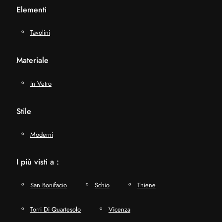
Elementi
Tavolini
Materiale
In Vetro
Stile
Moderni
I più visti a :
San Bonifacio
Schio
Thiene
Torri Di Quartesolo
Vicenza