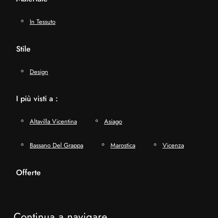
In Tessuto
Stile
Design
I più visti a :
Altavilla Vicentina
Asiago
Bassano Del Grappa
Marostica
Vicenza
Offerte
Continua a navigare