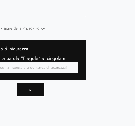
 visione della
Privacy Policy
 di sicurezza
 la parola "Fragole" al singolare
Invia