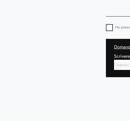
Ho preso
Domanda
Scrivere