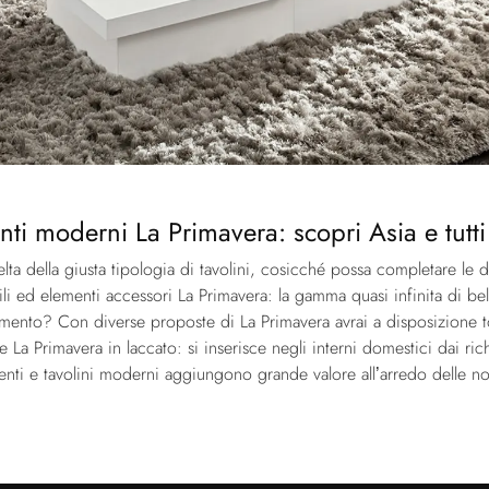
 moderni La Primavera: scopri Asia e tutti gl
elta della giusta tipologia di tavolini, cosicché possa completare le do
i ed elementi accessori La Primavera: la gamma quasi infinita di be
to? Con diverse proposte di La Primavera avrai a disposizione tonal
de La Primavera in laccato: si inserisce negli interni domestici dai 
ti e tavolini moderni aggiungono grande valore all’arredo delle nost