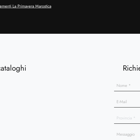
menti La Primavera Marostica
cataloghi
Richi