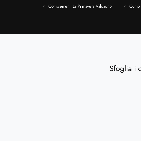
Complementi La Primavera Valdagno
Comple
Sfoglia i 