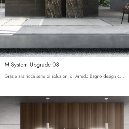
M System Upgrade 03
Grazie alla ricca serie di soluzioni di Arredo Bagno design con mobili bagno a terra di Baxar, ogni spazio diventa esteticamente apprezzabile e ...