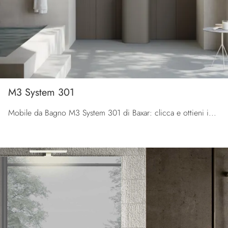
M3 System 301
Mobile da Bagno M3 System 301 di Baxar: clicca e ottieni informazioni su mobili bagno a terra in laccato opaco e elementi accessori dell'azienda.