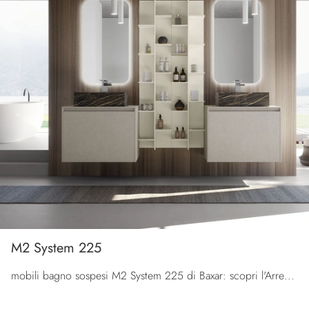
M2 System 225
mobili bagno sospesi M2 System 225 di Baxar: scopri l'Arredo Bagno in melaminico moderno e arreda la stanza del benessere.