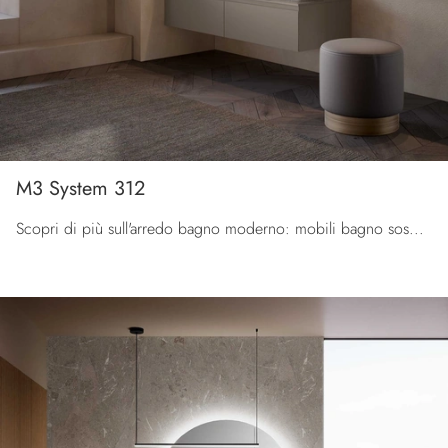
M3 System 312
Scopri di più sull'arredo bagno moderno: mobili bagno sospesi in laccato opaco come il modello M3 System 312 di Baxar ti attendono.