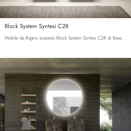
Block System Syntesi C28
Mobile da Bagno sospeso Block System Syntesi C28 di Baxar: clicca e ottieni informazioni su mobili bagno sospesi in melaminico e accessori della ...