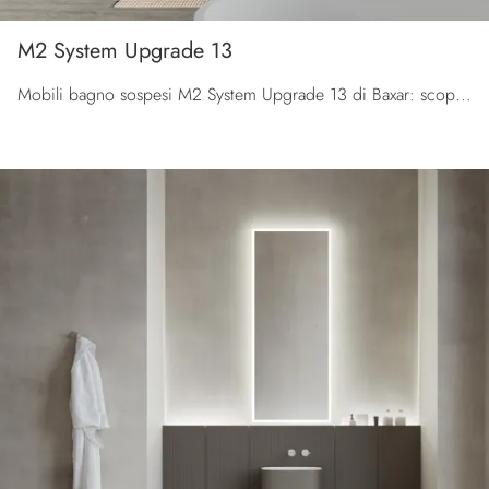
M2 System Upgrade 13
Mobili bagno sospesi M2 System Upgrade 13 di Baxar: scopri l'Arredo Bagno in melaminico moderno e arreda il bagno di casa.