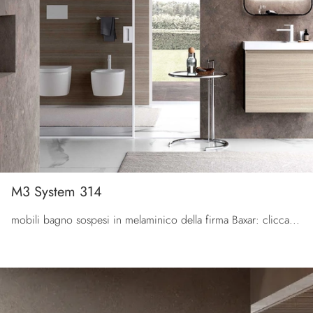
M3 System 314
mobili bagno sospesi in melaminico della firma Baxar: clicca e scopri l'arredo bagno moderno M3 System 314 per il tuo bagno.