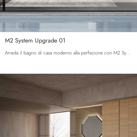
M2 System Upgrade 01
Arreda il bagno di casa moderno alla perfezione con M2 System Upgrade 01, mobili bagno sospesi e oggetti in laccato opaco di Baxar.