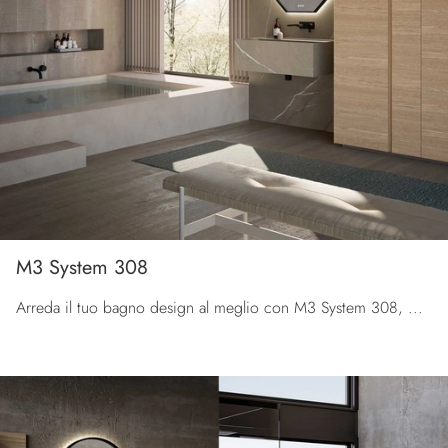
M3 System 308
Arreda il tuo bagno design al meglio con M3 System 308, mobili bagno sospesi e complementi in gres di Baxar.