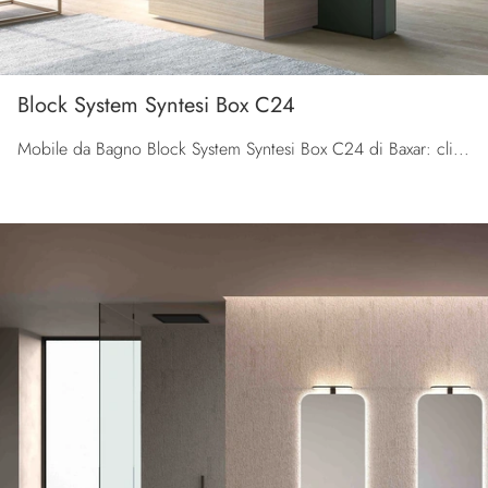
Block System Syntesi Box C24
Mobile da Bagno Block System Syntesi Box C24 di Baxar: clicca e ottieni informazioni su mobili bagno a terra in melaminico e elementi accessori della ...