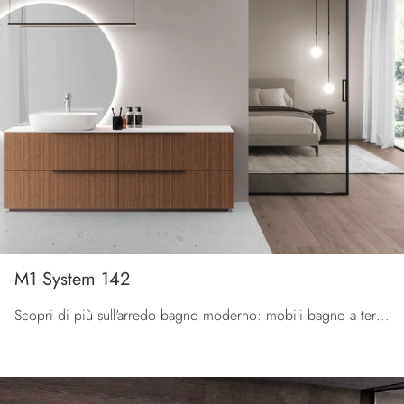
M1 System 142
Scopri di più sull'arredo bagno moderno: mobili bagno a terra in melaminico come il modello M1 System 142 di Baxar ti aspettano.