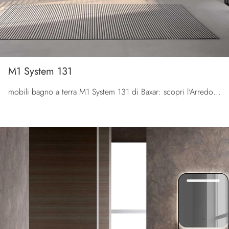
M1 System 131
mobili bagno a terra M1 System 131 di Baxar: scopri l'Arredo Bagno in melaminico moderno e arreda la stanza del benessere.