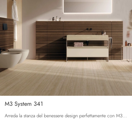
M3 System 341
Arreda la stanza del benessere design perfettamente con M3 System 341, mobili bagno a terra e accessori in laccato opaco di Baxar.