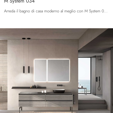
M System 034
Arreda il bagno di casa moderno al meglio con M System 034, mobili bagno sospesi e complementi in melaminico di Baxar.