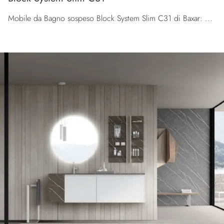
Mobile da Bagno sospeso Block System Slim C31 di Baxar: clicca e scopri di più su mobili bagno sospesi in laccato opaco e accessori della marca.