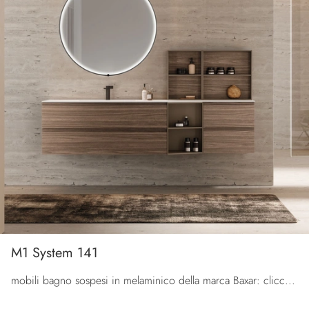
M1 System 141
mobili bagno sospesi in melaminico della marca Baxar: clicca e scopri l'arredo bagno moderno M1 System 141 per la stanza del benessere.