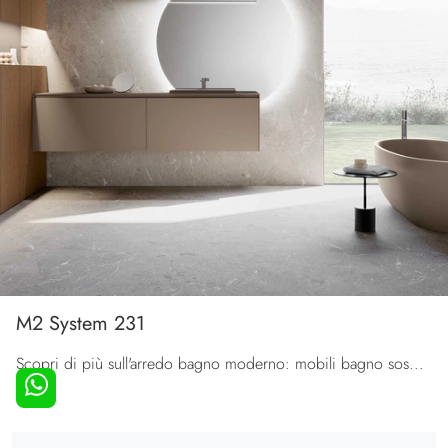
M2 System 231
Scopri di più sull'arredo bagno moderno: mobili bagno sospesi in laccato opaco come il modello M2 System 231 di Baxar ti attendono.