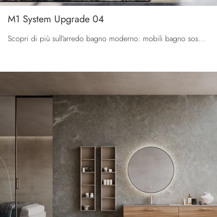
M1 System Upgrade 04
Scopri di più sull'arredo bagno moderno: mobili bagno sospesi in laccato opaco come il modello M1 System Upgrade 04 di Baxar ti attendono.