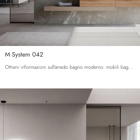
M System 042
Ottieni informazioni sull'arredo bagno moderno: mobili bagno sospesi in HPL come il modello M System 042 di Baxar ti attendono.