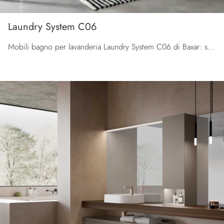
Laundry System C06
Mobili bagno per lavanderia Laundry System C06 di Baxar: scopri l'Arredo Bagno in laccato opaco moderno e arreda il tuo bagno.