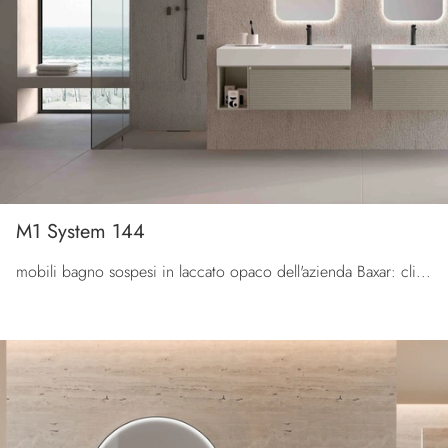
M1 System 144
mobili bagno sospesi in laccato opaco dell'azienda Baxar: clicca e scopri l'arredo bagno moderno M1 System 144 per la stanza del benessere.