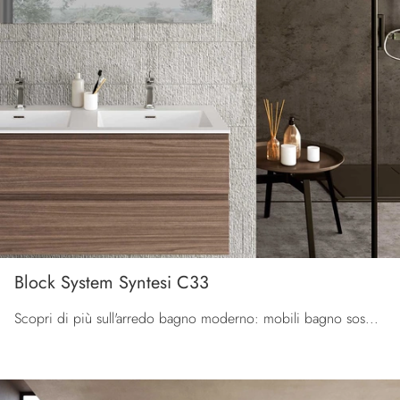
Block System Syntesi C33
Scopri di più sull'arredo bagno moderno: mobili bagno sospesi in melaminico come il modello Block System Syntesi C33 di Baxar ti aspettano.