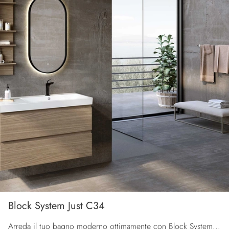
Block System Just C34
Arreda il tuo bagno moderno ottimamente con Block System Just C34, mobili bagno sospesi e complementi in melaminico di Baxar.