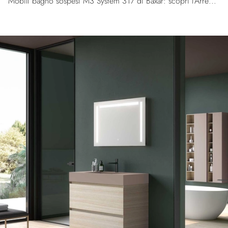
Mobili bagno sospesi M3 System 317 di Baxar: scopri l'Arredo Bagno in melaminico moderno e arreda la stanza del benessere.