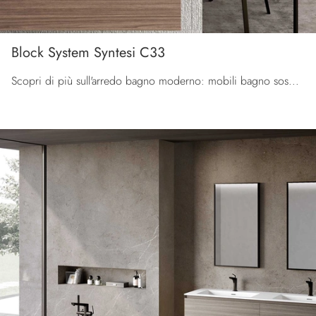
Block System Syntesi C33
Scopri di più sull'arredo bagno moderno: mobili bagno sospesi in melaminico come il modello Block System Syntesi C33 di Baxar ti aspettano.