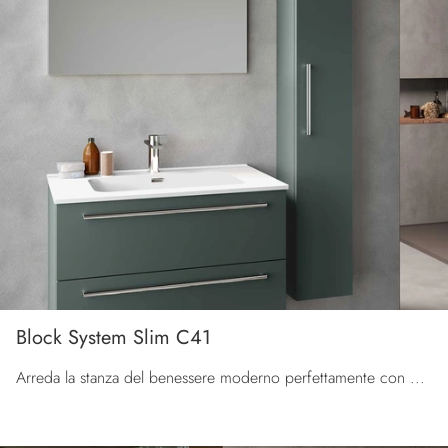
Block System Slim C41
Arreda la stanza del benessere moderno perfettamente con Block System Slim C41, mobili bagno sospesi e accessori in laccato opaco di Baxar.