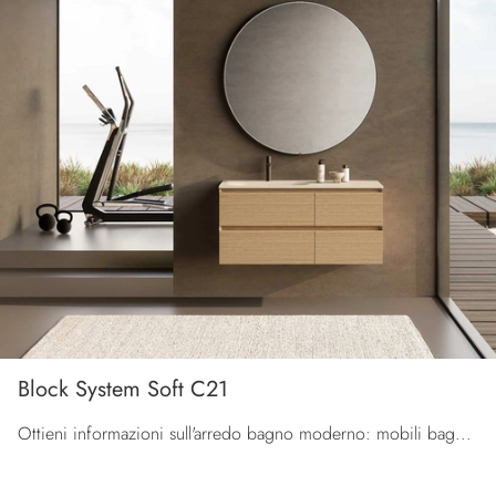
Block System Soft C21
Ottieni informazioni sull'arredo bagno moderno: mobili bagno sospesi in melaminico come il modello Block System Soft C21 di Baxar ti aspettano.