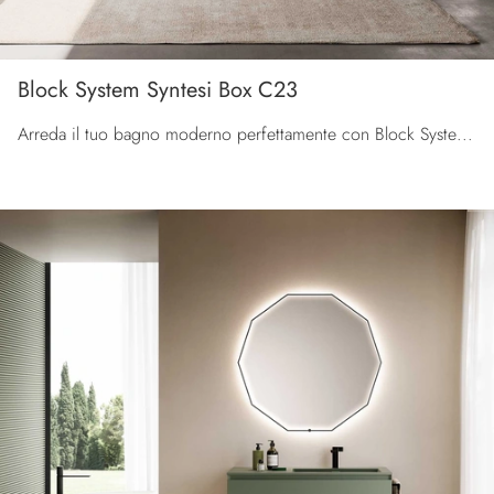
Block System Syntesi Box C23
Arreda il tuo bagno moderno perfettamente con Block System Syntesi Box C23, mobili bagno sospesi e complementi in melaminico di Baxar.