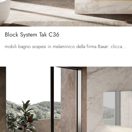
Block System Tak C36
mobili bagno sospesi in melaminico della firma Baxar: clicca e scopri l'arredo bagno moderno Block System Tak C36 per il tuo bagno.