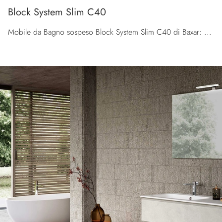
Block System Slim C40
Mobile da Bagno sospeso Block System Slim C40 di Baxar: clicca e ottieni informazioni su mobili bagno sospesi in melaminico e accessori del marchio.