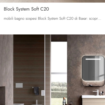
Block System Soft C20
mobili bagno sospesi Block System Soft C20 di Baxar: scopri l'Arredo Bagno in melaminico moderno e arreda il bagno di casa.