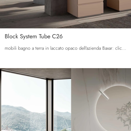
Block System Tube C26
mobili bagno a terra in laccato opaco dell'azienda Baxar: clicca e scopri l'arredo bagno moderno Block System Tube C26 per il bagno di casa.