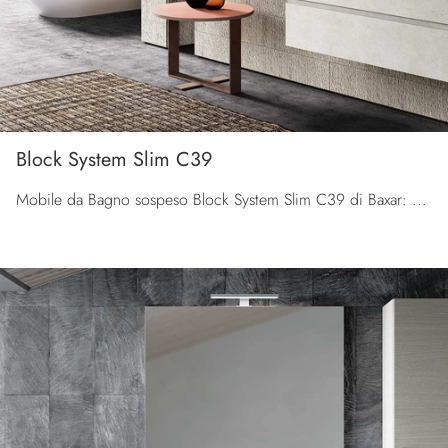
Block System Slim C39
Mobile da Bagno sospeso Block System Slim C39 di Baxar: clicca e scopri di più su mobili bagno sospesi in melaminico e accessori della marca.