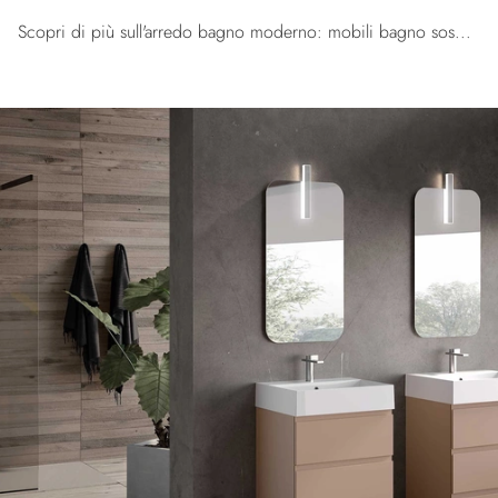
Scopri di più sull'arredo bagno moderno: mobili bagno sospesi in melaminico come il modello Block System Tube C27 di Baxar ti attendono.