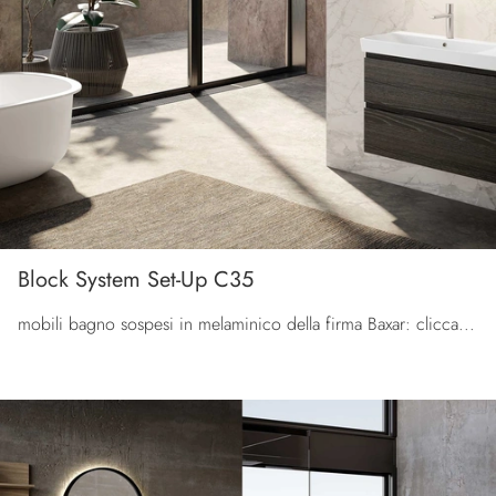
Block System Set-Up C35
mobili bagno sospesi in melaminico della firma Baxar: clicca e scopri l'arredo bagno moderno Block System Set-Up C35 per il bagno di casa.