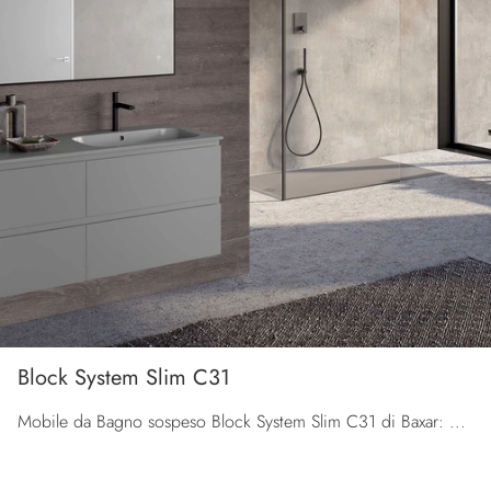
Block System Slim C31
Mobile da Bagno sospeso Block System Slim C31 di Baxar: clicca e scopri di più su mobili bagno sospesi in laccato opaco e accessori della marca.