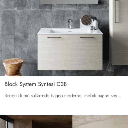
Block System Syntesi C38
Scopri di più sull'arredo bagno moderno: mobili bagno sospesi in melaminico come il modello Block System Syntesi C38 di Baxar ti attendono.