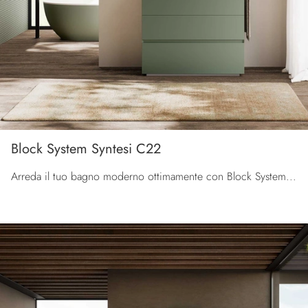
Block System Syntesi C22
Arreda il tuo bagno moderno ottimamente con Block System Syntesi C22, mobili bagno a terra e complementi in laccato opaco di Baxar.