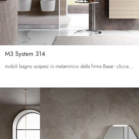
M3 System 314
mobili bagno sospesi in melaminico della firma Baxar: clicca e scopri l'arredo bagno moderno M3 System 314 per il tuo bagno.