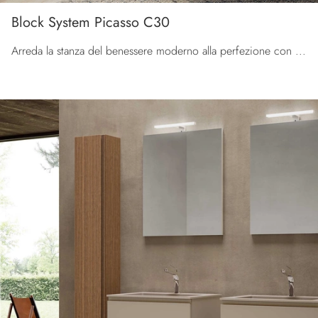
Block System Picasso C30
Arreda la stanza del benessere moderno alla perfezione con Block System Picasso C30, mobili bagno sospesi e accessori in laccato opaco di Baxar.