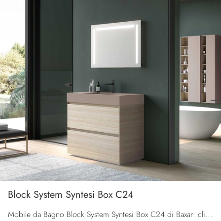
Block System Syntesi Box C24
Mobile da Bagno Block System Syntesi Box C24 di Baxar: clicca e ottieni informazioni su mobili bagno a terra in melaminico e elementi accessori della ...