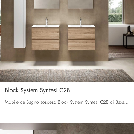
Block System Syntesi C28
Mobile da Bagno sospeso Block System Syntesi C28 di Baxar: clicca e ottieni informazioni su mobili bagno sospesi in melaminico e accessori della ...