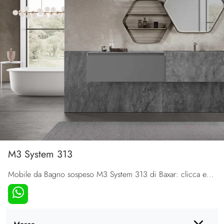
M3 System 313
Mobile da Bagno sospeso M3 System 313 di Baxar: clicca e ottieni informazioni su mobili bagno sospesi in laccato opaco e accessori del brand.