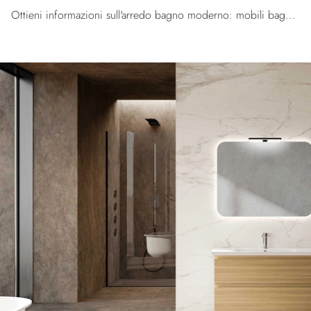
Ottieni informazioni sull'arredo bagno moderno: mobili bagno sospesi in laccato opaco come il modello Block System Square Evo C37 di Baxar ti ...