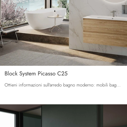
Block System Picasso C25
Ottieni informazioni sull'arredo bagno moderno: mobili bagno sospesi in legno come il modello Block System Picasso C25 di Baxar ti attendono.