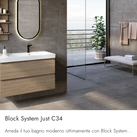
Block System Just C34
Arreda il tuo bagno moderno ottimamente con Block System Just C34, mobili bagno sospesi e complementi in melaminico di Baxar.