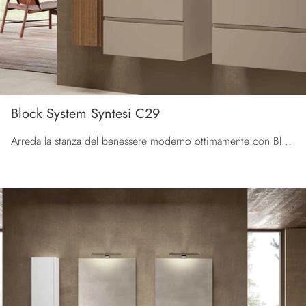
Block System Syntesi C29
Arreda la stanza del benessere moderno ottimamente con Block System Syntesi C29, mobili bagno sospesi e oggetti in laccato opaco di Baxar.