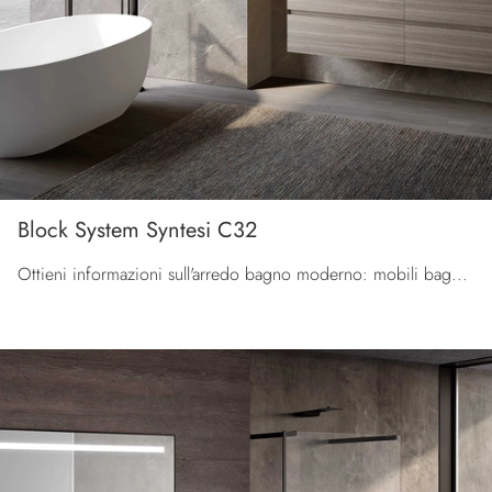
Block System Syntesi C32
Ottieni informazioni sull'arredo bagno moderno: mobili bagno sospesi in melaminico come il modello Block System Syntesi C32 di Baxar ti attendono.