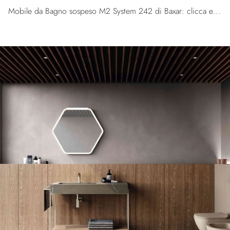
Mobile da Bagno sospeso M2 System 242 di Baxar: clicca e ottieni informazioni su mobili bagno sospesi in laccato opaco e accessori dell'azienda.