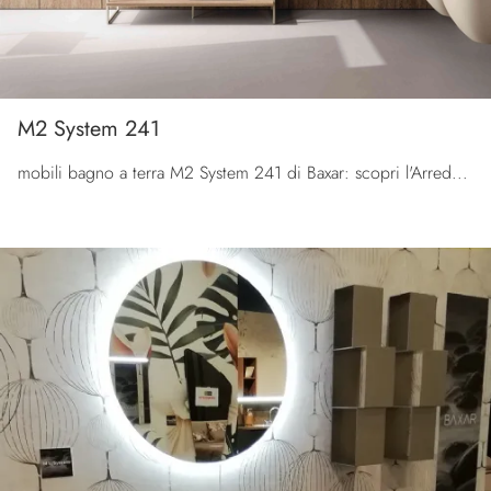
M2 System 241
mobili bagno a terra M2 System 241 di Baxar: scopri l'Arredo Bagno in legno design e arreda la stanza del benessere.