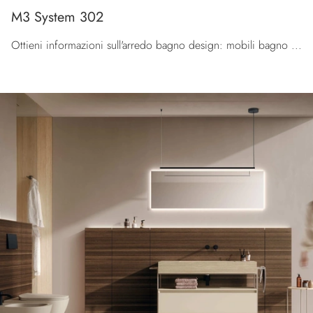
M3 System 302
Ottieni informazioni sull'arredo bagno design: mobili bagno a terra in legno come il modello M3 System 302 di Baxar ti attendono.