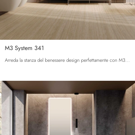
M3 System 341
Arreda la stanza del benessere design perfettamente con M3 System 341, mobili bagno a terra e accessori in laccato opaco di Baxar.