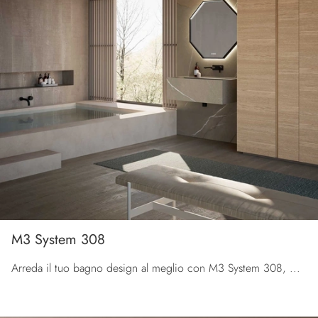
M3 System 308
Arreda il tuo bagno design al meglio con M3 System 308, mobili bagno sospesi e complementi in gres di Baxar.