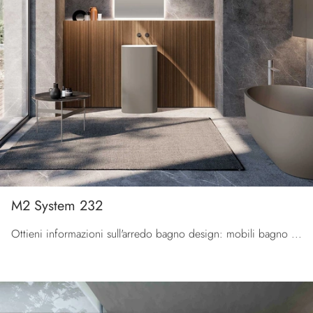
M2 System 232
Ottieni informazioni sull'arredo bagno design: mobili bagno a terra in legno come il modello M2 System 232 di Baxar ti attendono.