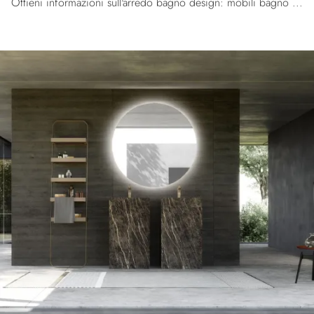
Ottieni informazioni sull'arredo bagno design: mobili bagno sospesi in laccato opaco come il modello M3 System 303 di Baxar ti aspettano.