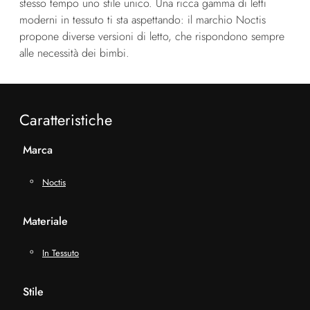
stesso tempo uno stile unico. Una ricca gamma di letti
moderni in tessuto ti sta aspettando: il marchio Noctis
propone diverse versioni di letto, che rispondono sempre
alle necessità dei bimbi.
Caratteristiche
Marca
Noctis
Materiale
In Tessuto
Stile