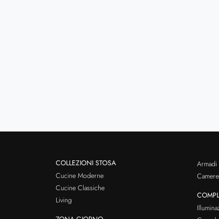
COLLEZIONI STOSA
Armadi
Cucine Moderne
Cameret
Cucine Classiche
COMPL
Living
Illumina
ZONA GIORNO