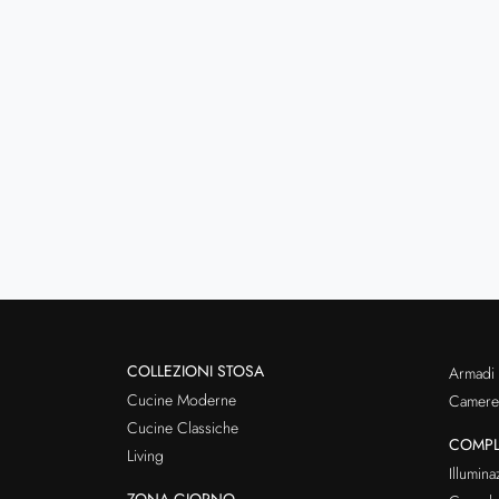
COLLEZIONI STOSA
Armadi
Cucine Moderne
Cameret
Cucine Classiche
COMPL
Living
Illumina
ZONA GIORNO