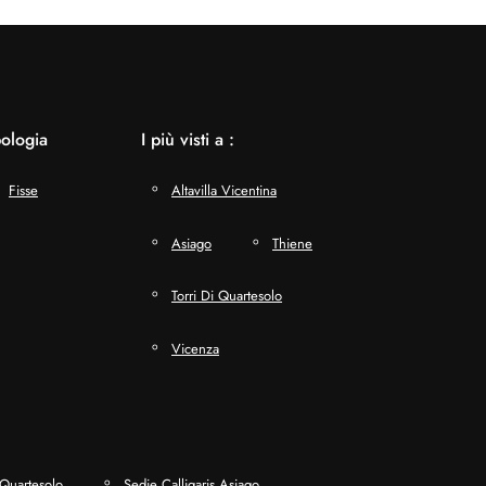
pologia
I più visti a :
Fisse
Altavilla Vicentina
Asiago
Thiene
Torri Di Quartesolo
Vicenza
 Quartesolo
Sedie Calligaris Asiago