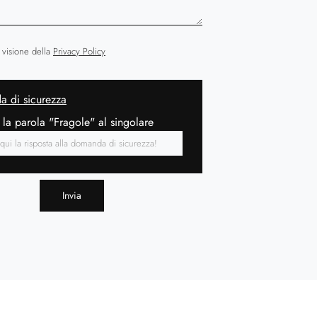
 visione della
Privacy Policy
 di sicurezza
 la parola "Fragole" al singolare
Invia