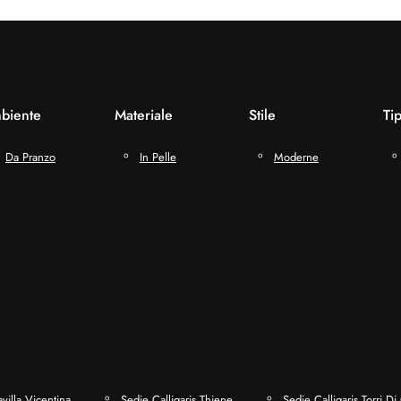
biente
Materiale
Stile
Ti
Da Pranzo
In Pelle
Moderne
avilla Vicentina
Sedie Calligaris Thiene
Sedie Calligaris Torri Di