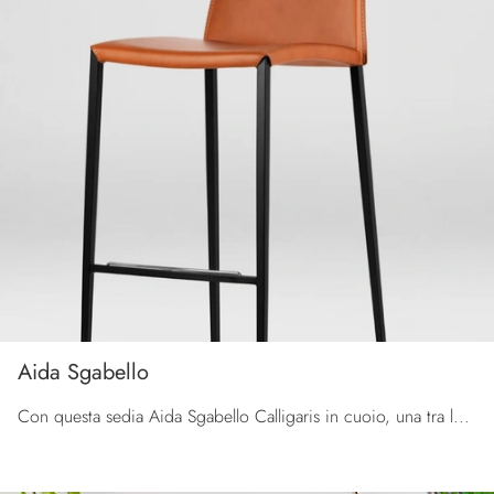
Aida Sgabello
Con questa sedia Aida Sgabello Calligaris in cuoio, una tra le nostre sedute sgabelli moderne, potrai impreziosire i tuoi interni.