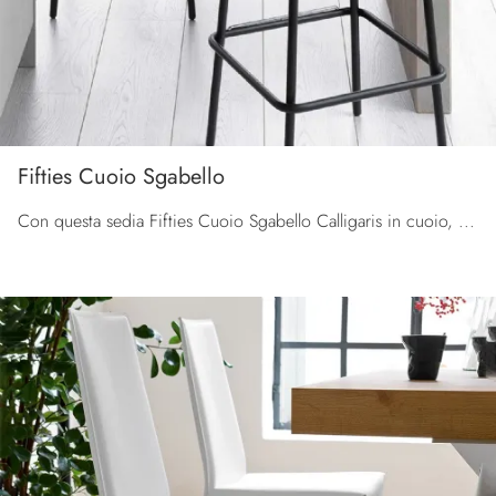
Fifties Cuoio Sgabello
Con questa sedia Fifties Cuoio Sgabello Calligaris in cuoio, una tra le nostre sedute sgabelli moderne, potrai impreziosire i tuoi spazi.