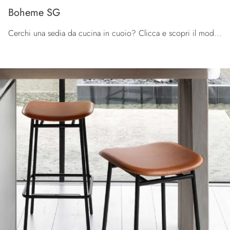
Boheme SG
Cerchi una sedia da cucina in cuoio? Clicca e scopri il modello Boheme SG di Connubia per completare i tuoi spazi perfettamente.