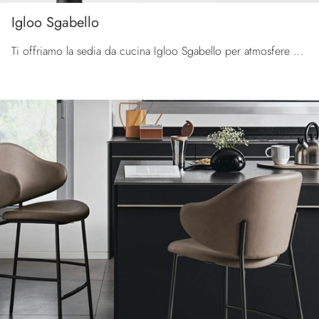
Igloo Sgabello
Ti offriamo la sedia da cucina Igloo Sgabello per atmosfere design, tra le più belle Sedie sgabelli di Calligaris.