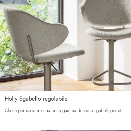
Holly Sgabello regolabile
Clicca per scoprire una ricca gamma di sedie sgabelli per stanze moderne: il modello Holly Sgabello regolabile di Calligaris ti aspetta!