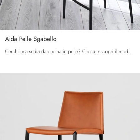
Aida Pelle Sgabello
Cerchi una sedia da cucina in pelle? Clicca e scopri il modello Aida Pelle Sgabello di Calligaris per ultimare i tuoi spazi al meglio.