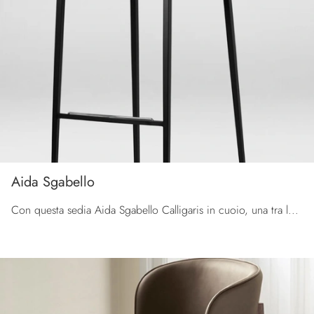
Aida Sgabello
Con questa sedia Aida Sgabello Calligaris in cuoio, una tra le nostre sedute sgabelli moderne, potrai impreziosire i tuoi interni.