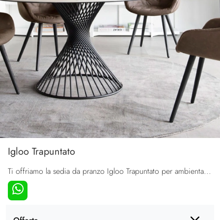
Igloo Trapuntato
Ti offriamo la sedia da pranzo Igloo Trapuntato per ambientazioni moderne, tra le più belle Sedie fisse di Calligaris.