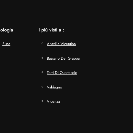
pologia
I più visti a :
Fisse
Altavilla Vicentina
Bassano Del Grappa
Torri Di Quartesolo
Valdagno
Vicenza