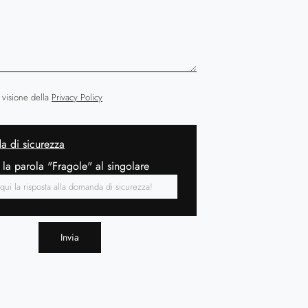
 visione della
Privacy Policy
 di sicurezza
 la parola "Fragole" al singolare
Invia