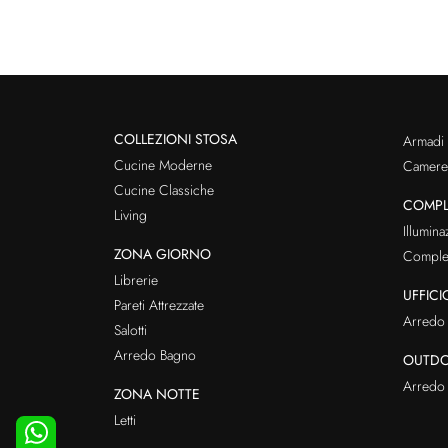
COLLEZIONI STOSA
Armadi
Cucine Moderne
Cameret
Cucine Classiche
COMPL
Living
Illumina
ZONA GIORNO
Comple
Librerie
UFFICI
Pareti Attrezzate
Arredo 
Salotti
Arredo Bagno
OUTD
Arredo 
ZONA NOTTE
Letti