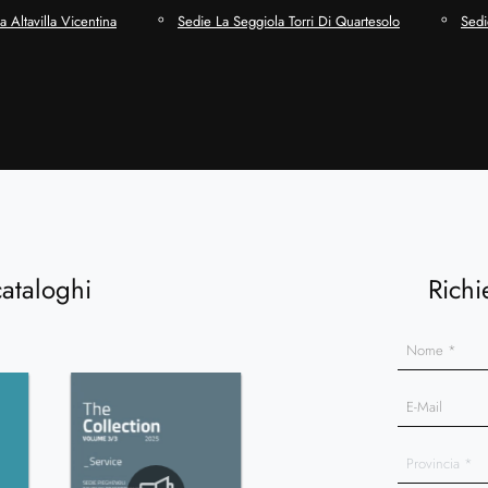
 Altavilla Vicentina
Sedie La Seggiola Torri Di Quartesolo
Sedi
cataloghi
Richi