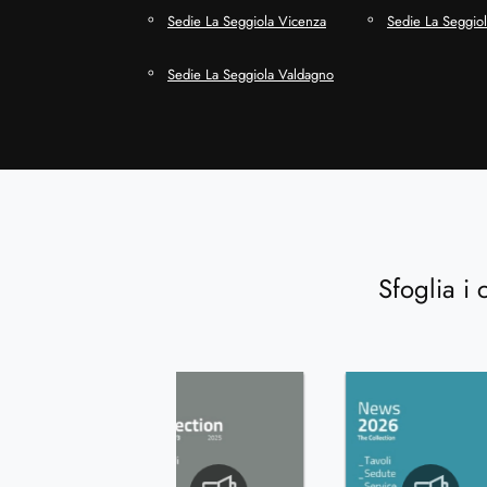
Sedie La Seggiola Vicenza
Sedie La Seggiola
Sedie La Seggiola Valdagno
Sfoglia i 