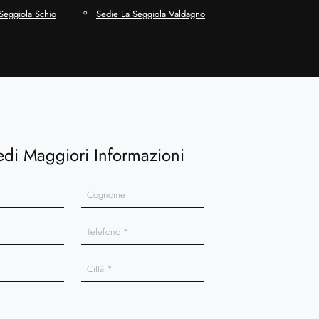
Seggiola Schio
Sedie La Seggiola Valdagno
edi Maggiori Informazioni