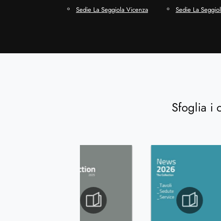
Sedie La Seggiola Vicenza
Sedie La Seggiola
Sfoglia i 