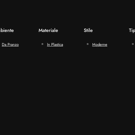
biente
Materiale
Stile
Ti
Da Pranzo
In Plastica
Moderne