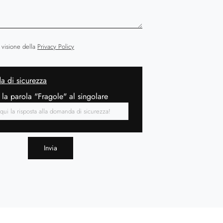
 visione della
Privacy Policy
 di sicurezza
 la parola "Fragole" al singolare
Invia