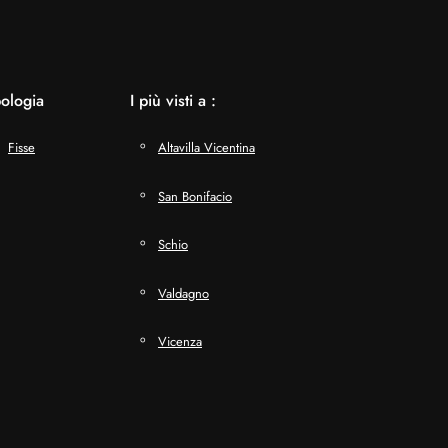
pologia
I più visti a :
Fisse
Altavilla Vicentina
San Bonifacio
Schio
Valdagno
Vicenza