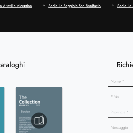
 Altavilla Vicentina
Sedie La Seggiola San Bonifacio
Sedie La 
cataloghi
Richi