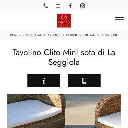
HOME
>
UFFICIO E GIARDINO
>
ARREDO GIARDINO
>
CLITO MINI SOFA TAVOLINO
Tavolino Clito Mini sofa di La
Seggiola