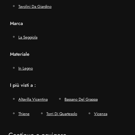
Tavolini Da Giardino
Marca
La Seggiola
Materiale
In Legno
I più visti a :
Altavilla Vicentina
Bassano Del Grappa
Thiene
Torri Di Quartesolo
Vicenza