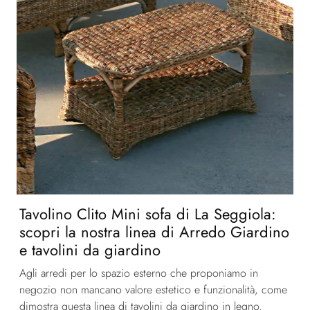
Tavolino Clito Mini sofa di La Seggiola:
scopri la nostra linea di Arredo Giardino
e tavolini da giardino
Agli arredi per lo spazio esterno che proponiamo in
negozio non mancano valore estetico e funzionalità, come
dimostra questa linea di tavolini da giardino in legno.