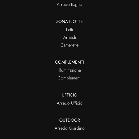
Arredo Bagno
ZONA NOTTE
Letti
Armadi
Camerette
COMPLEMENTI
Illuminazione
Complementi
UFFICIO
Arredo Ufficio
OUTDOOR
Arredo Giardino