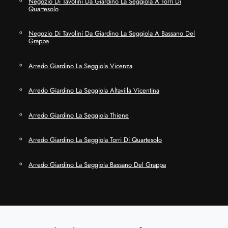
Negozio Di Tavolini Da Giardino La Seggiola A Torri Di
Quartesolo
Negozio Di Tavolini Da Giardino La Seggiola A Bassano Del
Grappa
Arredo Giardino La Seggiola Vicenza
Arredo Giardino La Seggiola Altavilla Vicentina
Arredo Giardino La Seggiola Thiene
Arredo Giardino La Seggiola Torri Di Quartesolo
Arredo Giardino La Seggiola Bassano Del Grappa