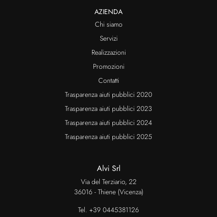
AZIENDA
Chi siamo
Servizi
Realizzazioni
Promozioni
Contatti
Trasparenza aiuti pubblici 2020
Trasparenza aiuti pubblici 2023
Trasparenza aiuti pubblici 2024
Trasparenza aiuti pubblici 2025
Alvi Srl
Via del Terziario, 22
36016 - Thiene (Vicenza)
Tel.
+39 0445381126