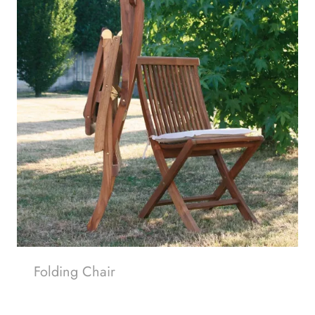
Folding Chair