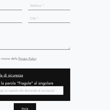
 visione della
Privacy Policy
 di sicurezza
 la parola "Fragole" al singolare
Invia