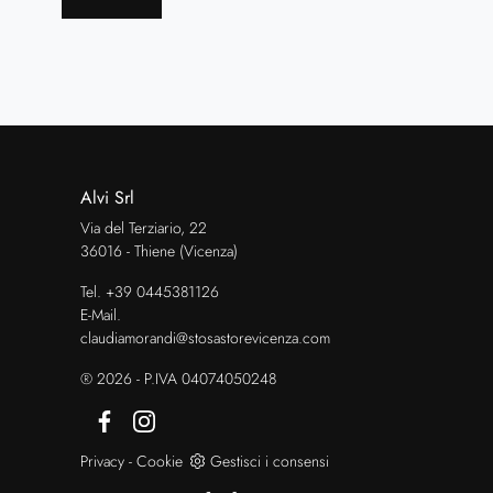
Alvi Srl
Via del Terziario, 22
36016 - Thiene (Vicenza)
Tel.
+39 0445381126
E-Mail.
claudiamorandi@stosastorevicenza.com
® 2026 - P.IVA 04074050248
Privacy
-
Cookie
Gestisci i consensi