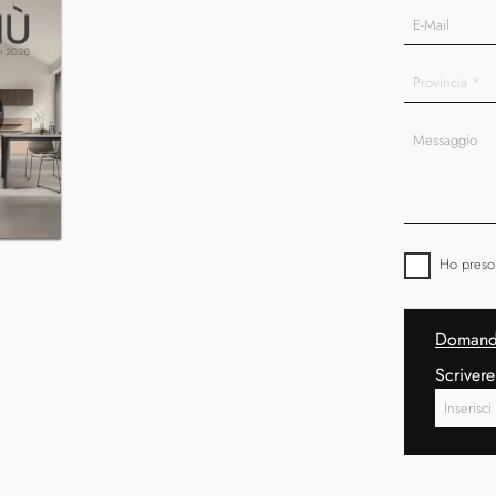
Ho preso
Domanda
Scrivere