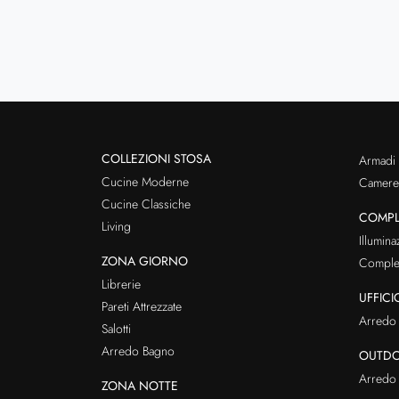
COLLEZIONI STOSA
Armadi
Cucine Moderne
Cameret
Cucine Classiche
COMPL
Living
Illumina
ZONA GIORNO
Comple
Librerie
UFFICI
Pareti Attrezzate
Arredo 
Salotti
Arredo Bagno
OUTD
Arredo 
ZONA NOTTE