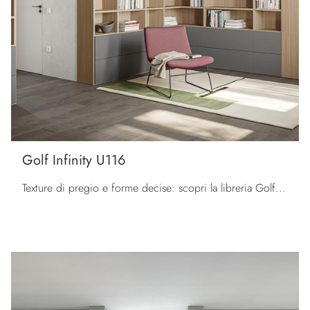
Golf Infinity U116
Texture di pregio e forme decise: scopri la libreria Golf Infinity U116 di Colombini Casa tra le più belle Librerie moderne componibili.