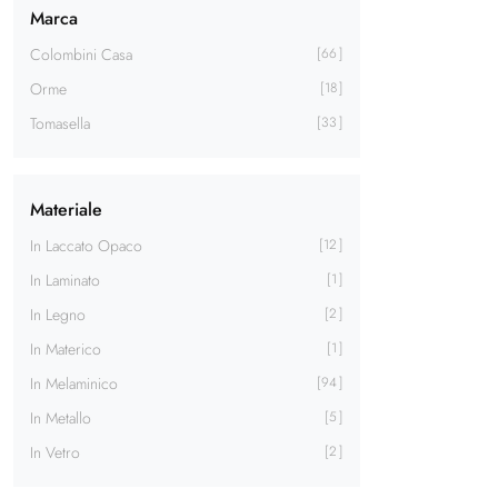
Marca
Colombini Casa
66
Orme
18
Tomasella
33
Materiale
In Laccato Opaco
12
In Laminato
1
In Legno
2
In Materico
1
In Melaminico
94
In Metallo
5
In Vetro
2