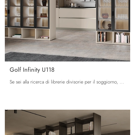
Golf Infinity U118
Se sei alla ricerca di librerie divisorie per il soggiorno, clicca e scopri le nostre soluzioni moderne: il modello Golf Infinity U118 Colombini Casa ...