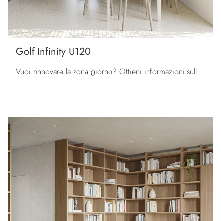
Golf Infinity U120
Vuoi rinnovare la zona giorno? Ottieni informazioni sulle librerie moderne divisorie e arreda i tuoi spazi con il modello Golf Infinity U120.