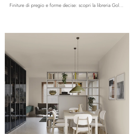
Finiture di pregio e forme decise: scopri la libreria Golf Infinity U09 di Colombini Casa tra le più esclusive Librerie moderne divisorie.