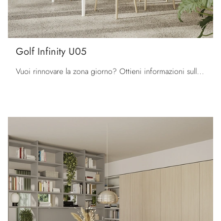
Golf Infinity U05
Vuoi rinnovare la zona giorno? Ottieni informazioni sulle librerie moderne divisorie e arreda i tuoi interni con il modello Golf Infinity U05.