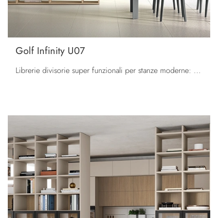
Golf Infinity U07
Librerie divisorie super funzionali per stanze moderne: scopri di più sul modello Golf Infinity U07 dell'azienda Colombini Casa!