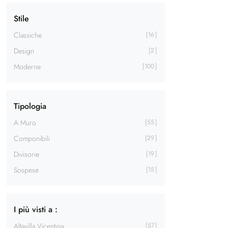
Stile
Classiche
16
Design
2
Moderne
100
Tipologia
A Muro
55
Componibili
29
Divisorie
19
Sospese
15
I più visti a :
Altavilla Vicentina
57