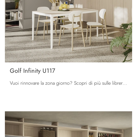
Golf Infinity U117
Vuoi rinnovare la zona giorno? Scopri di più sulle librerie moderne divisorie e arreda i tuoi locali con il modello Golf Infinity U117.