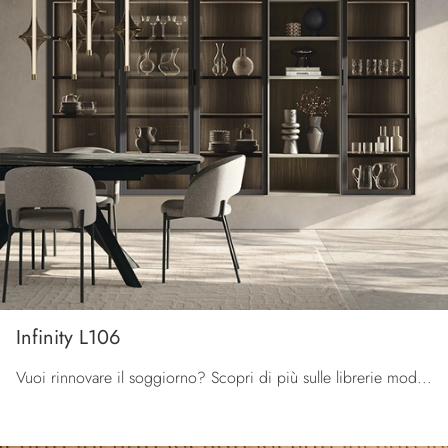
Infinity L106
Vuoi rinnovare il soggiorno? Scopri di più sulle librerie moderne sospese e arreda i tuoi spazi con il modello Infinity L106.