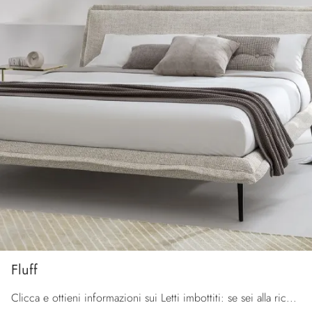
Fluff
Clicca e ottieni informazioni sui Letti imbottiti: se sei alla ricerca di modelli matrimoniali design, il modello Fluff Calligaris fa per te.