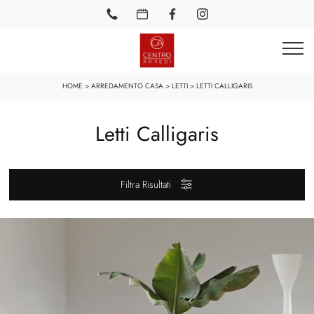
HOME
>
ARREDAMENTO CASA
>
LETTI
>
LETTI CALLIGARIS
Letti Calligaris
Filtra Risultati