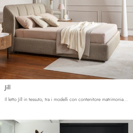
Jill
Il letto Jill in tessuto, tra i modelli con contenitore matrimoniali moderni di Calligaris, è ideale per assicurarti il relax totale.