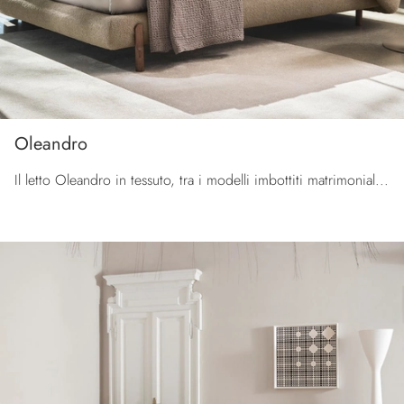
Oleandro
Il letto Oleandro in tessuto, tra i modelli imbottiti matrimoniali design di Calligaris, è pensato per garantirti il sonno più profondo.