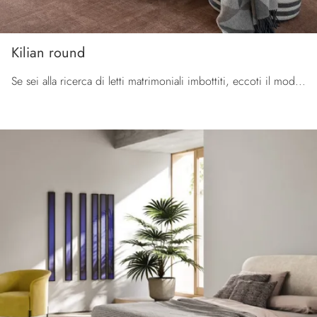
Kilian round
Se sei alla ricerca di letti matrimoniali imbottiti, eccoti il modello Kilian round in tessuto per arricchire la camera da letto.