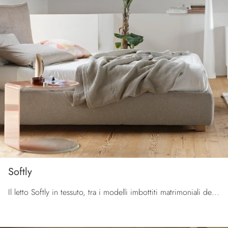
Softly
Il letto Softly in tessuto, tra i modelli imbottiti matrimoniali design di Calligaris, è pensato per assicurarti il riposo migliore.