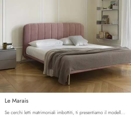
Le Marais
Se cerchi letti matrimoniali imbottiti, ti presentiamo il modello Le Marais in tessuto per impreziosire la zona notte.