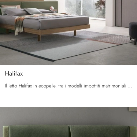
Halifax
Il letto Halifax in ecopelle, tra i modelli imbottiti matrimoniali moderni di Tomasella, è ideale per garantirti il sonno più profondo.