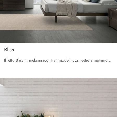
Bliss
Il letto Bliss in melaminico, tra i modelli con testiera matrimoniali moderni di Tomasella, è perfetto per assicurarti il relax totale.