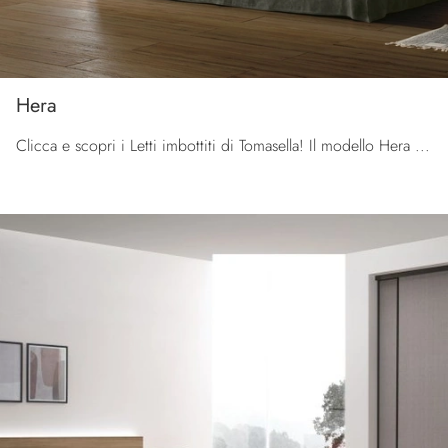
Hera
Clicca e scopri i Letti imbottiti di Tomasella! Il modello Hera in tessuto ti sta aspettando nelle versioni matrimoniali.