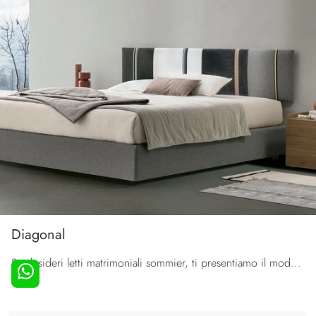
Diagonal
Se desideri letti matrimoniali sommier, ti presentiamo il modello Diagonal in tessuto per impreziosire la zona notte.