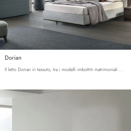
Dorian
Il letto Dorian in tessuto, tra i modelli imbottiti matrimoniali moderni di Tomasella, è pensato per garantirti il riposo migliore.