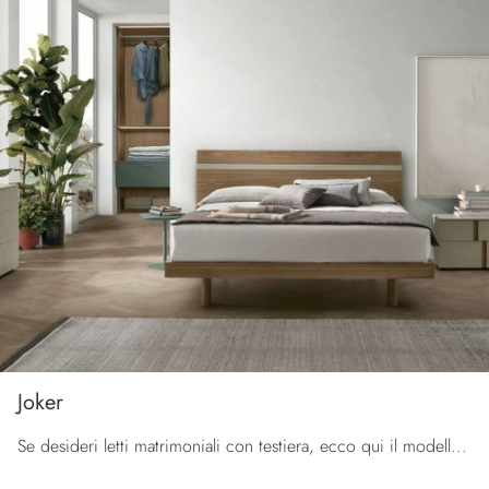
Joker
Se desideri letti matrimoniali con testiera, ecco qui il modello Joker in melaminico per impreziosire la camera da letto.