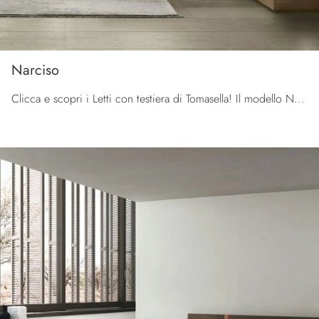
Narciso
Clicca e scopri i Letti con testiera di Tomasella! Il modello Narciso in melaminico ti aspetta nelle versioni matrimoniali.