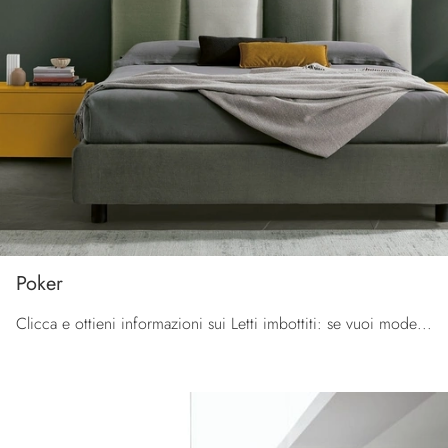
Poker
Clicca e ottieni informazioni sui Letti imbottiti: se vuoi modelli matrimoniali moderni, il modello Poker Tomasella fa per te.