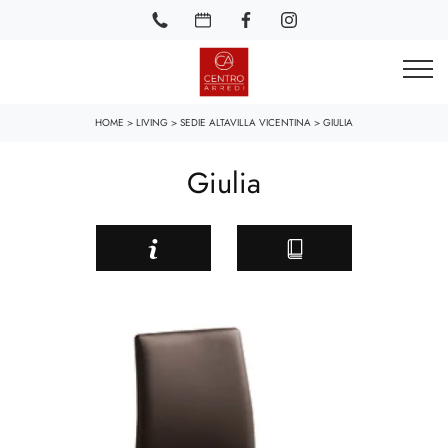
HOME
>
LIVING
>
SEDIE ALTAVILLA VICENTINA
>
GIULIA
Giulia