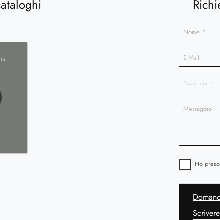
cataloghi
Richi
Ho preso
Domanda
Scrivere