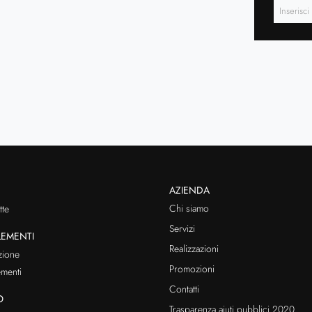
AZIENDA
Chi siamo
te
Servizi
EMENTI
Realizzazioni
zione
Promozioni
menti
Contatti
O
Trasparenza aiuti pubblici 2020