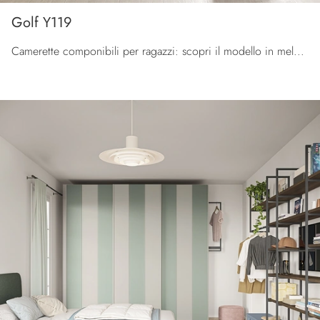
Golf Y119
Camerette componibili per ragazzi: scopri il modello in melaminico Golf Y119 di Colombini Casa per stanzette moderne.