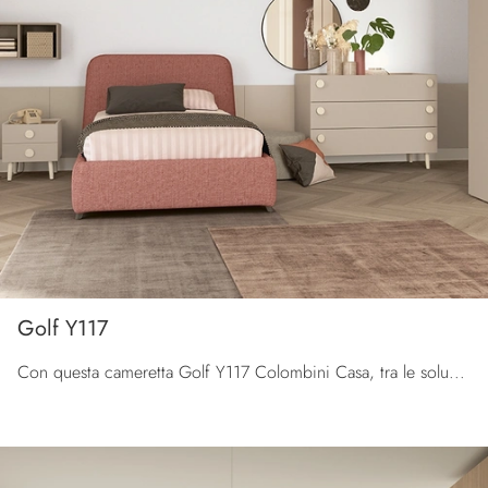
Golf Y117
Con questa cameretta Golf Y117 Colombini Casa, tra le soluzioni componibili, potrai arredare stanze moderne per ragazzi.