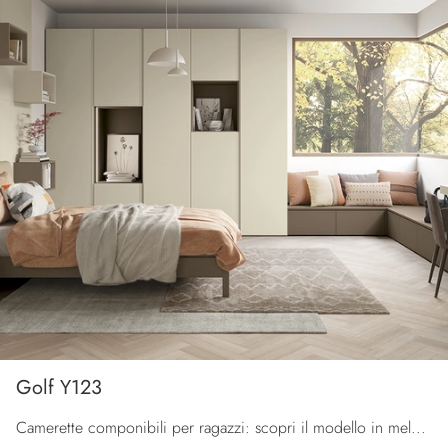
Golf Y123
Camerette componibili per ragazzi: scopri il modello in melaminico Golf Y123 di Colombini Casa per stanzette moderne.