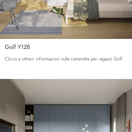
Golf Y128
Clicca e ottieni informazioni sulla cameretta per ragazzi Golf Y128! Le Camerette componibili Colombini Casa ti attendono.