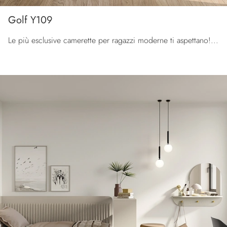
Golf Y109
Le più esclusive camerette per ragazzi moderne ti aspettano! Scopri il modello Golf Y109 di Colombini Casa.