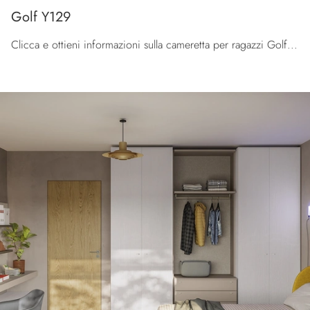
Golf Y129
Clicca e ottieni informazioni sulla cameretta per ragazzi Golf Y129! Le Camerette componibili Colombini Casa ti attendono.