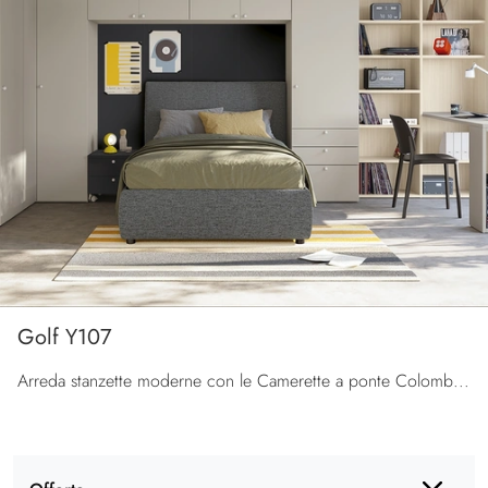
Golf Y107
Arreda stanzette moderne con le Camerette a ponte Colombini Casa! Il modello Golf Y107 in melaminico è per ragazzi.