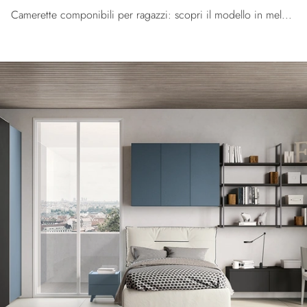
Camerette componibili per ragazzi: scopri il modello in melaminico Golf Y126 di Colombini Casa per stanzette moderne.