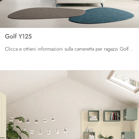
Golf Y125
Clicca e ottieni informazioni sulla cameretta per ragazzi Golf Y125! Le Camerette componibili Colombini Casa ti attendono.