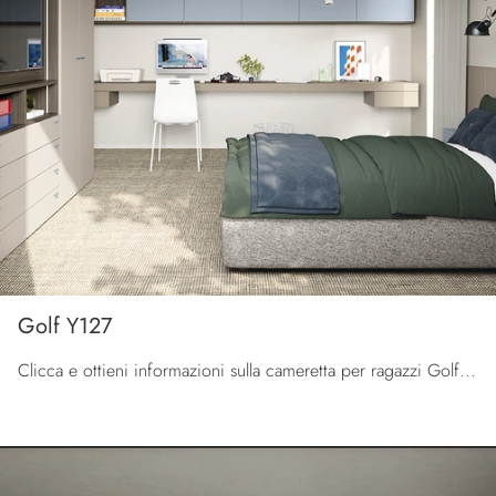
Golf Y127
Clicca e ottieni informazioni sulla cameretta per ragazzi Golf Y127! Le Camerette su misura Colombini Casa ti attendono.