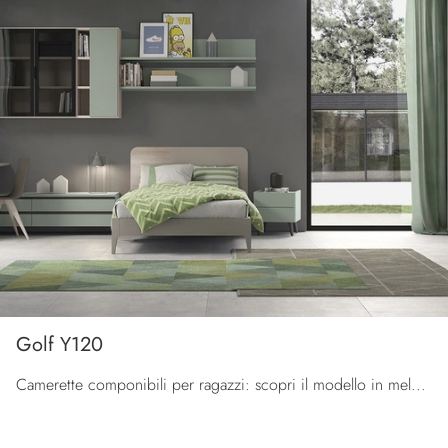
Golf Y120
Camerette componibili per ragazzi: scopri il modello in melaminico Golf Y120 di Colombini Casa per stanzette moderne.