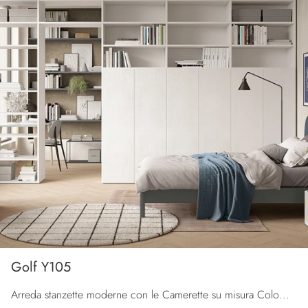
Golf Y105
Arreda stanzette moderne con le Camerette su misura Colombini Casa! Il modello Golf Y105 in melaminico è per ragazzi.