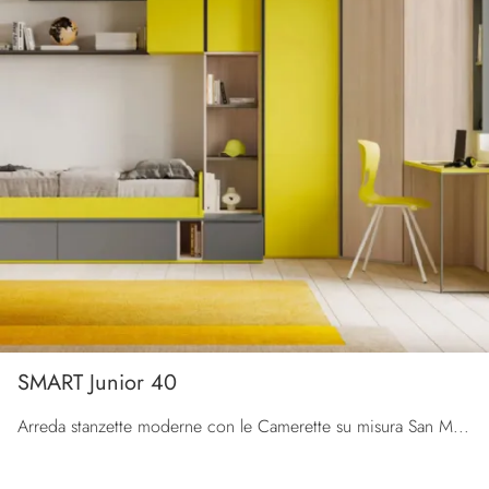
SMART Junior 40
Arreda stanzette moderne con le Camerette su misura San Martino Mobili! Il modello SMART Junior 40 in melaminico è per ragazzi.