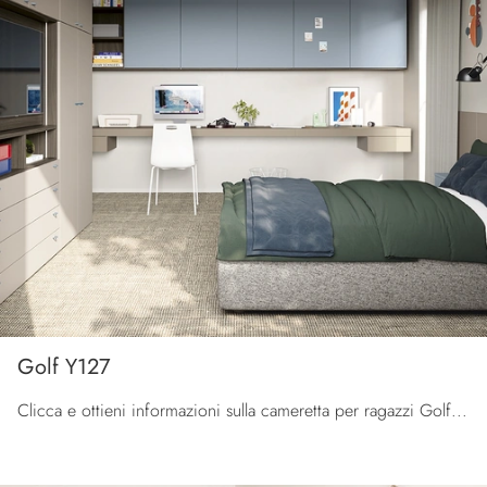
Golf Y127
Clicca e ottieni informazioni sulla cameretta per ragazzi Golf Y127! Le Camerette su misura Colombini Casa ti attendono.