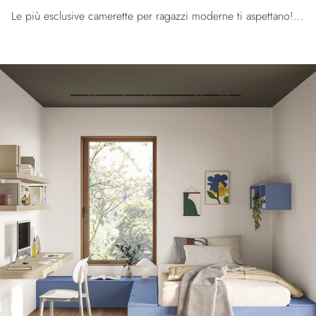
Le più esclusive camerette per ragazzi moderne ti aspettano! Scopri il modello Golf Y112 di Colombini Casa.