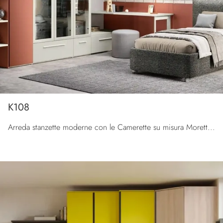
K108
Arreda stanzette moderne con le Camerette su misura Moretti Compact Camerette! Il modello K108 in laccato opaco è per ragazzi.