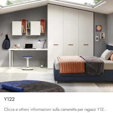
Y122
Clicca e ottieni informazioni sulla cameretta per ragazzi Y122! Le Camerette su misura Moretti Compact Camerette ti attendono.