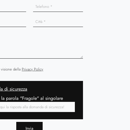
 visione della
Privacy Policy
 di sicurezza
 la parola "Fragole" al singolare
Invia