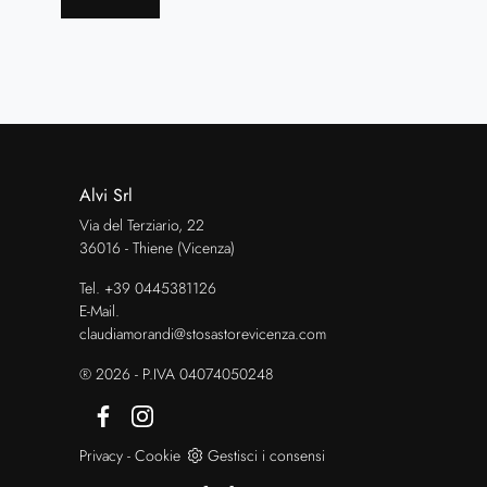
Alvi Srl
Via del Terziario, 22
36016 - Thiene (Vicenza)
Tel.
+39 0445381126
E-Mail.
claudiamorandi@stosastorevicenza.com
® 2026 - P.IVA 04074050248
Privacy
-
Cookie
Gestisci i consensi