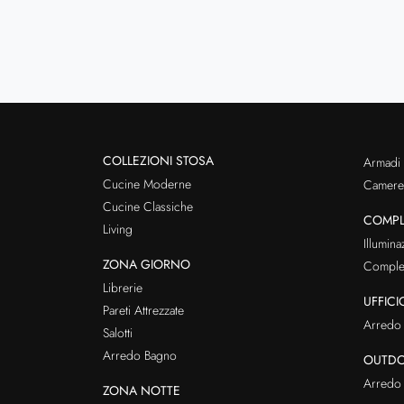
COLLEZIONI STOSA
Armadi
Cucine Moderne
Cameret
Cucine Classiche
COMPL
Living
Illumina
ZONA GIORNO
Comple
Librerie
UFFICI
Pareti Attrezzate
Arredo 
Salotti
Arredo Bagno
OUTD
Arredo 
ZONA NOTTE