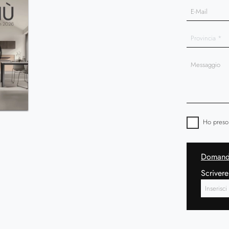
Ho preso
Domanda
Scrivere