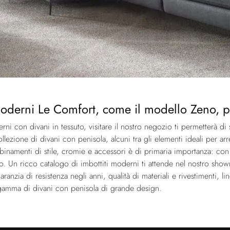
oderni Le Comfort, come il modello Zeno, potr
erni con divani in tessuto, visitare il nostro negozio ti permetterà di
ezione di divani con penisola, alcuni tra gli elementi ideali per arre
namenti di stile, cromie e accessori è di primaria importanza: con i
o. Un ricco catalogo di imbottiti moderni ti attende nel nostro sh
garanzia di resistenza negli anni, qualità di materiali e rivestimenti, 
 gamma di divani con penisola di grande design.