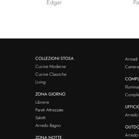
Edgar
P
COLLEZIONI STOSA
Armadi
Cucine Moderne
Cameret
Cucine Classiche
COMPL
Living
Illumina
ZONA GIORNO
Comple
Librerie
UFFICI
Pareti Attrezzate
Arredo 
Salotti
Arredo Bagno
OUTD
Arredo 
ZONA NOTTE