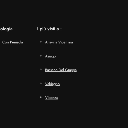
pologia
I più visti a :
Con Penisola
Altavilla Vicentina
Asiago
Bassano Del Grappa
Valdagno
Vicenza