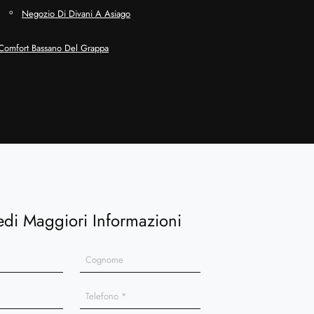
Negozio Di Divani A Asiago
 Comfort Bassano Del Grappa
edi Maggiori Informazioni