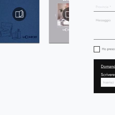
Ho preso
Domanda
Scrivere