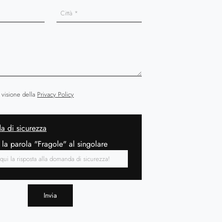
 visione della
Privacy Policy
 di sicurezza
 la parola "Fragole" al singolare
Invia