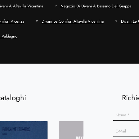
vani A Altavilla Vicentina
Negozio Di Divani A Bassano Del Grappa
omfort Vicenza
Divani Le Comfort Altavilla Vicentina
Divani Le
t Valdagno
cataloghi
Richi